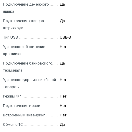
Подключение денежного
Да
ящика
Подключение сканера
Да
штрихкода
Тип USB
USB-B
Удаленное обновление
Нет
прошивки
Подключение банковского
Да
терминала
Удаленное управление базой
Нет
товаров
Режим ФР
Нет
Подключение весов
Нет
Встроенный эквайринг
Нет
Обмен с 1С
Да