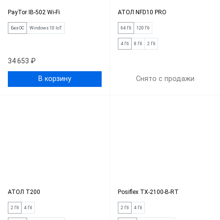
PayTor IB-502 Wi-Fi
АТОЛ NFD10 PRO
Без ОС
Windows 10 IoT
64 Гб
120 Гб
4 Гб
8 Гб
2 Гб
34 653 ₽
В корзину
Снято с продажи
АТОЛ Т200
Posiflex TX-2100-B-RT
2 Гб
4 Гб
2 Гб
4 Гб