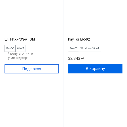
ШТРИХ-POS-ATOM
PayTor IB-502
Без ОС
Win 7
Без ОС
Windows 10 IoT
* цену уточните
у менеджера
32 343 ₽
В корзину
Под заказ