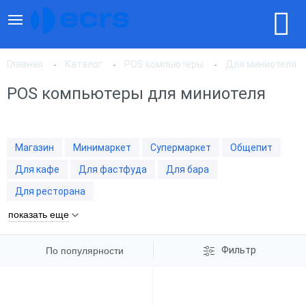
Главная
Каталог
POS компьютеры
Для миниотеля
POS компьютеры для миниотеля
По популярности
Магазин
Минимаркет
Супермаркет
Общепит
По цене, по возрастанию
Для кафе
Для фастфуда
Для бара
Для ресторана
По цене, по убыванию
показать еще
Фильтр
По популярности