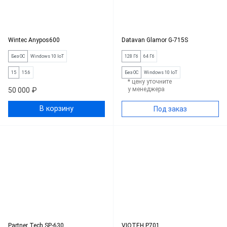
Wintec Anypos600
Datavan Glamor G-715S
Без ОС
Windows 10 IoT
128 Гб
64 Гб
15
15.6
Без ОС
Windows 10 IoT
* цену уточните
у менеджера
50 000 ₽
В корзину
Под заказ
Partner Tech SP-630
VIOTEH P701