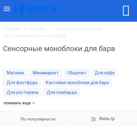
Главная
Каталог
Сенсорные моноблоки
Кассовые моноблоки для бара
Сенсорные моноблоки для бара
По популярности
По цене, по возрастанию
Магазин
Минимаркет
Общепит
Для кафе
Для фастфуда
Кассовые моноблоки для бара
По цене, по убыванию
Для ресторана
Для ломбарда
показать еще
Фильтр
По популярности