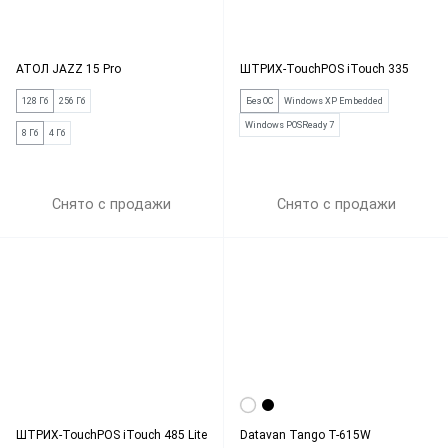
АТОЛ JAZZ 15 Pro
ШТРИХ-TouchPOS iTouch 335
128 Гб
256 Гб
Без ОС
Windows XP Embedded
Windows POSReady 7
8 Гб
4 Гб
Снято с продажи
Снято с продажи
ШТРИХ-TouchPOS iTouch 485 Lite
Datavan Tango T-615W