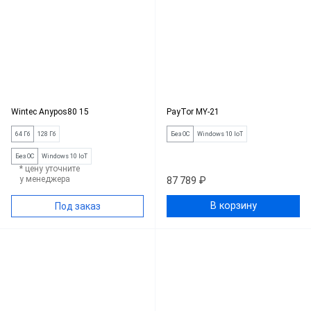
Wintec Anypos80 15
PayTor MY-21
64 Гб
128 Гб
Без ОС
Windows 10 IoT
Без ОС
Windows 10 IoT
* цену уточните
у менеджера
87 789 ₽
В корзину
Под заказ