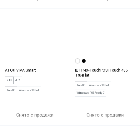
АТОЛ ViVA Smart
ШТРИХ-TouchPOS iTouch 485
TrueFlat
2 Гб
4 Гб
Без ОС
Windows 10 IoT
Без ОС
Windows 10 IoT
Windows POSReady 7
Снято с продажи
Снято с продажи