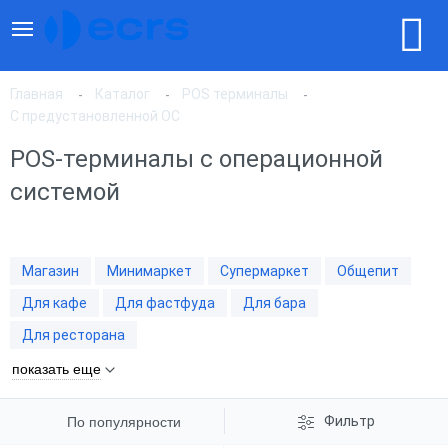
Главная
Каталог
POS терминалы
С предустановленной ОС
POS-терминалы с операционной
По популярности
системой
По цене, по возрастанию
Магазин
Минимаркет
Супермаркет
Общепит
По цене, по убыванию
Для кафе
Для фастфуда
Для бара
Для ресторана
показать еще
Фильтр
По популярности