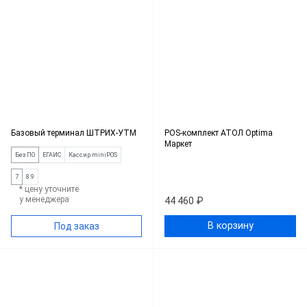
Базовый терминал ШТРИХ-УТМ
POS-комплект АТОЛ Optima
Маркет
Без ПО
ЕГАИС
Кассир miniPOS
7
8.9
* цену уточните
у менеджера
44 460 ₽
В корзину
Под заказ