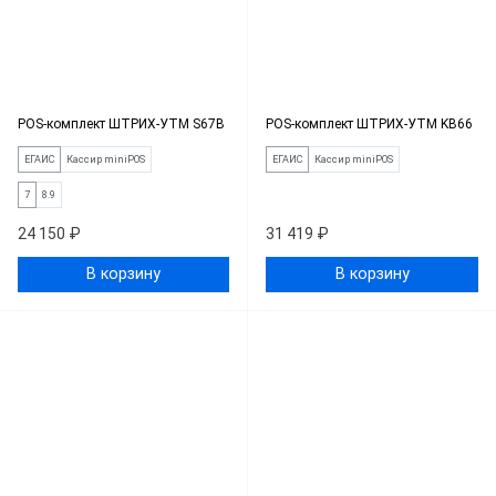
POS-комплект ШТРИХ-УТМ S67B
POS-комплект ШТРИХ-УТМ KB66
ЕГАИС
Кассир miniPOS
ЕГАИС
Кассир miniPOS
7
8.9
24 150 ₽
31 419 ₽
В корзину
В корзину