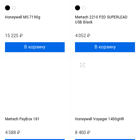
Honeywell MS 7190g
Mertech 2210 P2D SUPERLEAD
USB Black
15 225 ₽
4 052 ₽
В корзину
В корзину
Mertech PayBox 181
Honeywell Voyager 1450gHR
4 588 ₽
8 400 ₽