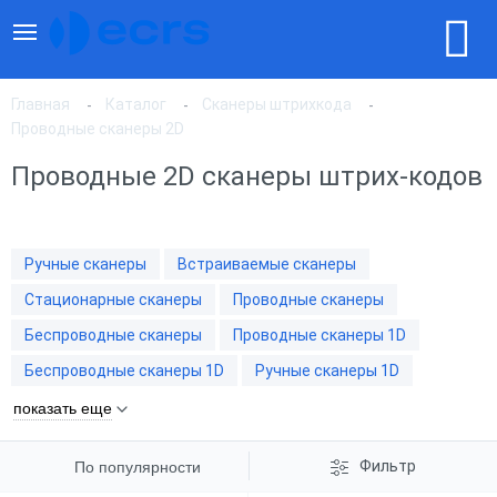
Главная
Каталог
Сканеры штрихкода
Проводные сканеры 2D
Проводные 2D сканеры штрих-кодов
По популярности
По цене, по возрастанию
Ручные сканеры
Встраиваемые сканеры
Стационарные сканеры
Проводные сканеры
По цене, по убыванию
Беспроводные сканеры
Проводные сканеры 1D
Беспроводные сканеры 1D
Ручные сканеры 1D
показать еще
Фильтр
По популярности