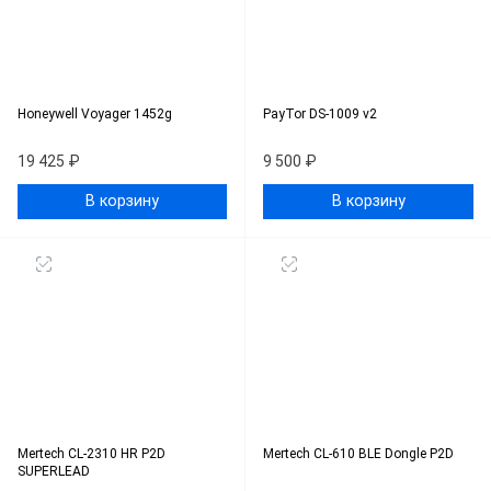
Honeywell Voyager 1452g
PayTor DS-1009 v2
19 425 ₽
9 500 ₽
В корзину
В корзину
Mertech CL-2310 HR P2D
Mertech CL-610 BLE Dongle P2D
SUPERLEAD