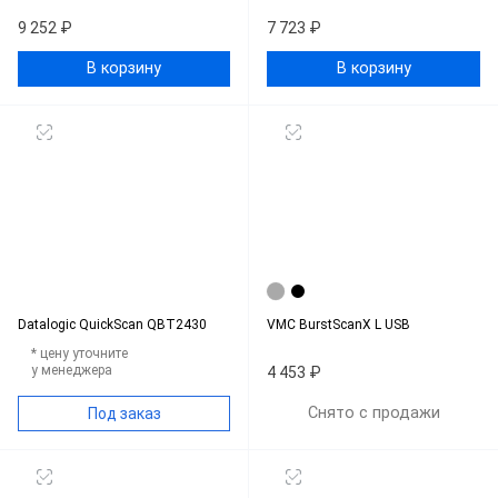
9 252 ₽
7 723 ₽
В корзину
В корзину
Datalogic QuickScan QBT2430
VMC BurstScanX L USB
* цену уточните
у менеджера
4 453 ₽
Снято с продажи
Под заказ