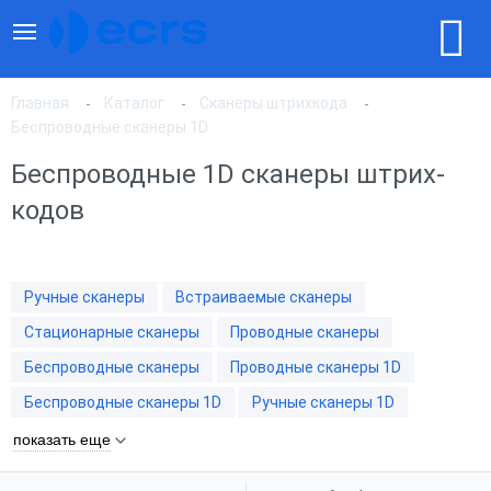
Главная
Каталог
Сканеры штрихкода
Беспроводные сканеры 1D
Беспроводные 1D сканеры штрих-
По популярности
кодов
По цене, по возрастанию
Ручные сканеры
Встраиваемые сканеры
По цене, по убыванию
Стационарные сканеры
Проводные сканеры
Беспроводные сканеры
Проводные сканеры 1D
Беспроводные сканеры 1D
Ручные сканеры 1D
показать еще