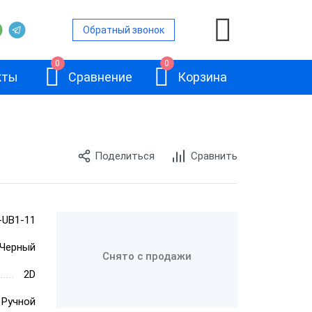
Обратный звонок
0
0
кты
Сравнение
Корзина
Поделиться
Сравнить
ры
е сканеры
е сканеры
-UB1-11
АТОЛ SB2108
канеры
Черный
Plus
Снято с продажи
е сканеры
2D
Ручной