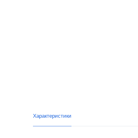
Datalo
G-SEN
IDZOR
Urovo
Тип с
Ручны
Встра
Стаци
Беспр
Характеристики
Скане
Скане