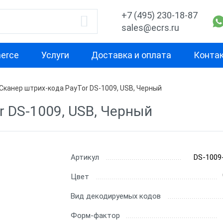
+7 (495) 230-18-87
sales@ecrs.ru
erce
Услуги
Доставка и оплата
Конта
Сканер штрих-кода PayTor DS-1009, USB, Черный
водитель
1D
2D
r DS-1009, USB, Черный
Проводные сканеры
Ручные скане
ell
Ручные сканеры
Встраиваемы
Стационарны
Артикул
DS-1009
CH
Проводные с
Цвет
Беспроводны
Вид декодируемых кодов
Форм-фактор