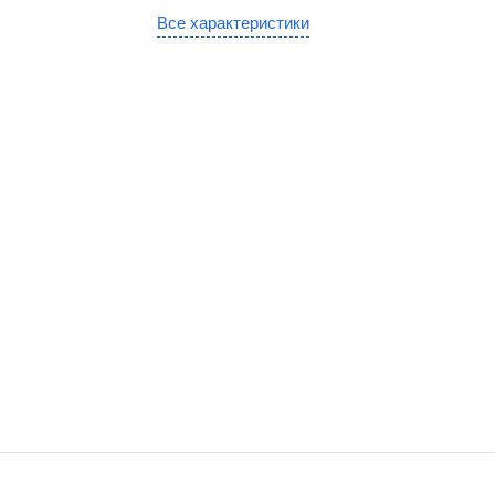
gic
Все характеристики
SE
канера
е сканеры
иваемые сканеры
онарные сканеры
оводные сканеры
ры 1D
ры 2D