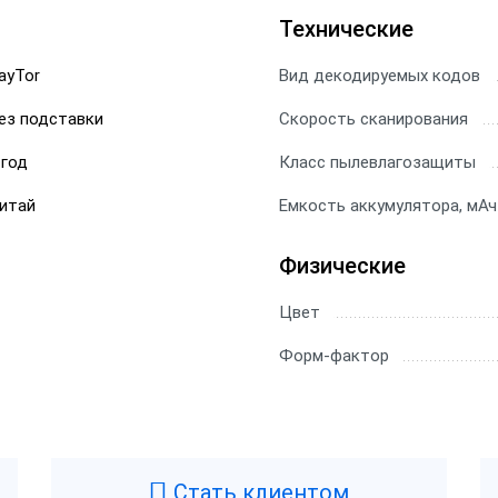
Технические
ы Datamatrix
ры Честный Знак
ayTor
Вид декодируемых кодов
ез подставки
Скорость сканирования
ры для 1С
 год
Класс пылевлагозащиты
ры ЕГАИС
итай
Емкость аккумулятора, мАч
Физические
Цвет
Форм-фактор
Стать клиентом