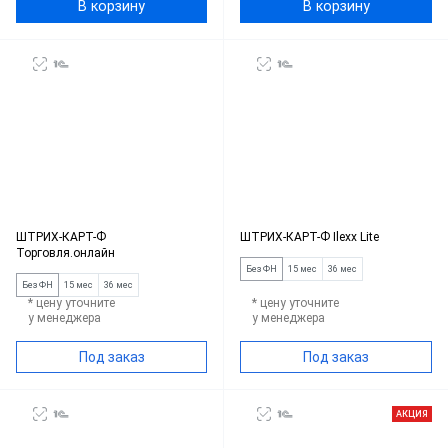
В корзину
В корзину
ШТРИХ-КАРТ-Ф
ШТРИХ-КАРТ-Ф Ilexx Lite
Торговля.онлайн
Без ФН
15 мес
36 мес
Без ФН
15 мес
36 мес
* цену уточните
* цену уточните
у менеджера
у менеджера
Под заказ
Под заказ
АКЦИЯ