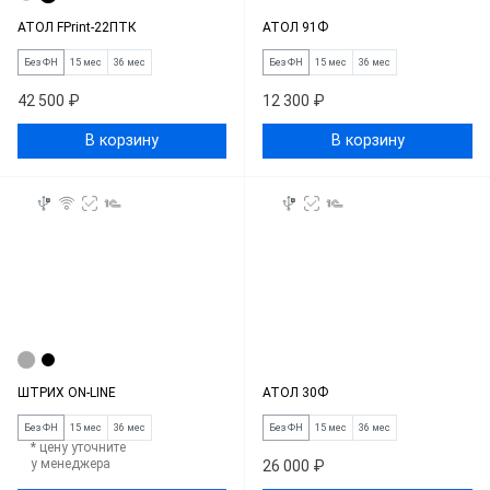
АТОЛ FPrint-22ПТК
АТОЛ 91Ф
Без ФН
15 мес
36 мес
Без ФН
15 мес
36 мес
42 500 ₽
12 300 ₽
В корзину
В корзину
ШТРИХ ON-LINE
АТОЛ 30Ф
Без ФН
15 мес
36 мес
Без ФН
15 мес
36 мес
* цену уточните
у менеджера
26 000 ₽