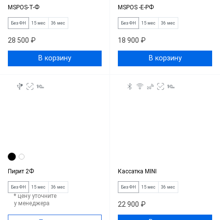
MSPOS-T-Ф
MSPOS -Е-РФ
Без ФН
15 мес
36 мес
Без ФН
15 мес
36 мес
28 500 ₽
18 900 ₽
В корзину
В корзину
Пирит 2Ф
Кассатка MINI
Без ФН
15 мес
36 мес
Без ФН
15 мес
36 мес
* цену уточните
у менеджера
22 900 ₽