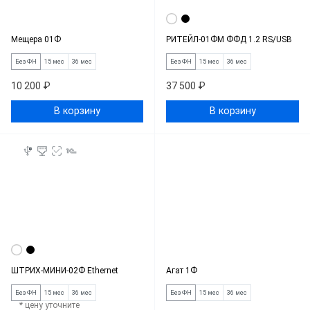
Мещера 01Ф
РИТЕЙЛ-01ФМ ФФД 1.2 RS/USB
Без ФН
15 мес
36 мес
Без ФН
15 мес
36 мес
10 200 ₽
37 500 ₽
В корзину
В корзину
ШТРИХ-МИНИ-02Ф Ethernet
Агат 1Ф
Без ФН
15 мес
36 мес
Без ФН
15 мес
36 мес
* цену уточните