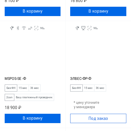
8 100 ₽
16 800 ₽
В корзину
В корзину
MSPOS-SE -Ф
ЭЛВЕС-ФР-Ф
Без ФН
15 мес
36 мес
Без ФН
15 мес
36 мес
2can
Ваш платежный проводник
* цену уточните
у менеджера
18 900 ₽
В корзину
Под заказ