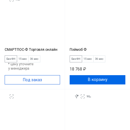
СМАРТПОС-Ф Торговля.онлайн
Пэймоб Ф
Без ФН
15 мес
36 мес
Без ФН
15 мес
36 мес
* цену уточните
у менеджера
18 768 ₽
В корзину
Под заказ