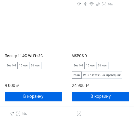
Пионер 114Ф Wi-Fi+3G
MSPOS-D
Без ФН
15 мес
36 мес
Без ФН
15 мес
36 мес
2can
Ваш платежный проводник
9 000 ₽
24 900 ₽
В корзину
В корзину