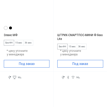
Элвес МФ
ШТРИХ-СМАРТПОС-МИНИ Ф Ilexx
Lite
Без ФН
15 мес
36 мес
Без ФН
15 мес
36 мес
* цену уточните
* цену уточните
у менеджера
у менеджера
Под заказ
Под заказ