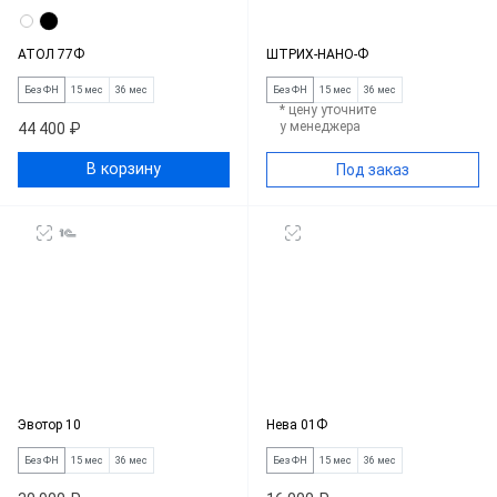
АТОЛ 77Ф
ШТРИХ-НАНО-Ф
Без ФН
15 мес
36 мес
Без ФН
15 мес
36 мес
* цену уточните
у менеджера
44 400 ₽
В корзину
Под заказ
Эвотор 10
Нева 01Ф
Без ФН
15 мес
36 мес
Без ФН
15 мес
36 мес