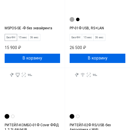
MSPOS-SE -Ф без эквайринга
РР-01Ф USB, RS+LAN
Без ФН
15 мес
36 мес
Без ФН
15 мес
36 мес
15 900 ₽
26 500 ₽
В корзину
В корзину
РИТЕЙЛ-КОМБО-01Ф Cover ФФД
РИТЕЙЛ-02Ф RS/USB без
1.2 2LAN/HUB
Автоотреза с WiFi