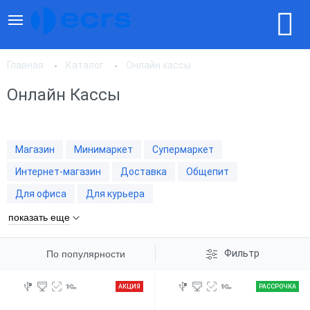
Главная
Каталог
Онлайн кассы
Онлайн Кассы
По популярности
Магазин
Минимаркет
Супермаркет
По цене, по возрастанию
Интернет-магазин
Доставка
Общепит
Для офиса
Для курьера
По цене, по убыванию
показать еще
Фильтр
По популярности
АКЦИЯ
РАССРОЧКА