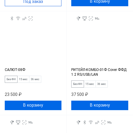
В корзину
Под заказ
САЛЮТ-08Ф
РИТЕЙЛ-КОМБО-01Ф Cover ФФД
1.2 RS/USB/LAN
Без ФН
15 мес
36 мес
Без ФН
15 мес
36 мес
23 500 ₽
37 500 ₽
В корзину
В корзину
Применить