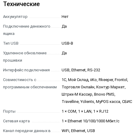
Технические
Аккумулятор
Нет
Подключение денежного
Да
ящика
Тип USB
USB-B
Удаленное обновление
Да
прошивки
Интерфейс подключения
USB, Ethernet, RS-232
Совместимость с
1С, Мой Склад, iiKo, Rkeeper, Frontol,
программным обеспечением
Торговля Онлайн, Контур Маркет,
Штрих-М Кассир, Bnovo PMS,
Travelline, Yclients, MyPOS касса, СБИС
Порты
1 × COM, 1 × LAN, 1 × RJ12
Сетевая карта
1 × Ethernet 10/100/1000 Мбит/с
Канал передачи данных в
WiFi, Ethernet, USB