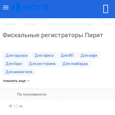
Главная
Каталог
Фискальные регистраторы
Пирит
Фискальные регистраторы Пирит
По популярности
Для курьера
Для офиса
Для ИП
Для кафе
По цене, по возрастанию
Для бара
Для ресторана
Для ломбарда
Для миниотеля
По цене, по убыванию
показать еще
По популярности