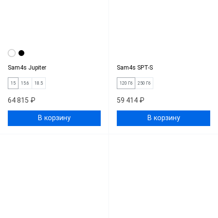
Sam4s Jupiter
Sam4s SPT-S
15
15.6
18.5
120 Гб
250 Гб
64 815 ₽
59 414 ₽
В корзину
В корзину