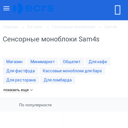
Главная
Каталог
Сенсорные моноблоки
Sam4s
Сенсорные моноблоки Sam4s
По популярности
Магазин
Минимаркет
Общепит
Для кафе
По цене, по возрастанию
Для фастфуда
Кассовые моноблоки для бара
Для ресторана
Для ломбарда
По цене, по убыванию
показать еще
По популярности