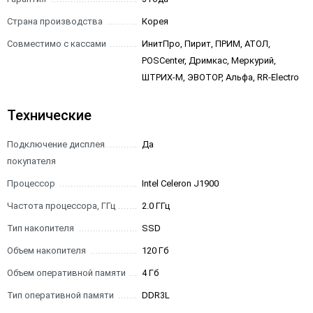
Страна производства
Корея
Совместимо с кассами
ИнитПро, Пирит, ПРИМ, АТОЛ,
POSCenter, Дримкас, Меркурий,
ШТРИХ-М, ЭВОТОР, Альфа, RR-Electro
Технические
Подключение дисплея
Да
покупателя
Процессор
Intel Celeron J1900
Частота процессора, ГГц
2.0 ГГц
Тип накопителя
SSD
Объем накопителя
120 Гб
Объем оперативной памяти
4 Гб
Тип оперативной памяти
DDR3L