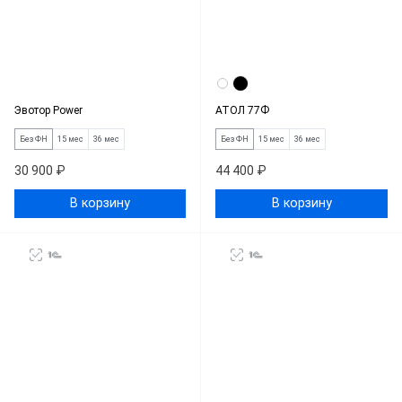
Эвотор Power
АТОЛ 77Ф
Без ФН
15 мес
36 мес
Без ФН
15 мес
36 мес
30 900 ₽
44 400 ₽
В корзину
В корзину