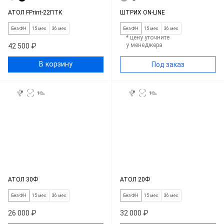
АТОЛ FPrint-22ПТК
ШТРИХ ON-LINE
Без ФН
15 мес
36 мес
Без ФН
15 мес
36 мес
* цену уточните
у менеджера
42 500 ₽
В корзину
Под заказ
АТОЛ 30Ф
АТОЛ 20Ф
Без ФН
15 мес
36 мес
Без ФН
15 мес
36 мес
26 000 ₽
32 000 ₽