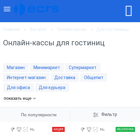
Главная
Каталог
Онлайн кассы
Для гостиницы
Онлайн-кассы для гостиниц
По популярности
Магазин
Минимаркет
Супермаркет
По цене, по возрастанию
Интернет-магазин
Доставка
Общепит
Для офиса
Для курьера
По цене, по убыванию
показать еще
Фильтр
По популярности
АКЦИЯ
РАССРОЧКА