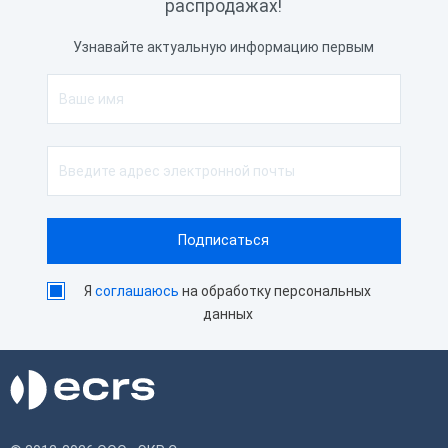
распродажах!
Высота
145 мм
Узнавайте актуальную информацию первым
Длина
233 мм
Характеристики принтера
Скорость печати
300 мм/сек
Автоотрез
Да
Ширина чековой ленты
80 мм
Способ печати
Термопечать
Я
соглашаюсь
на обработку персональных
данных