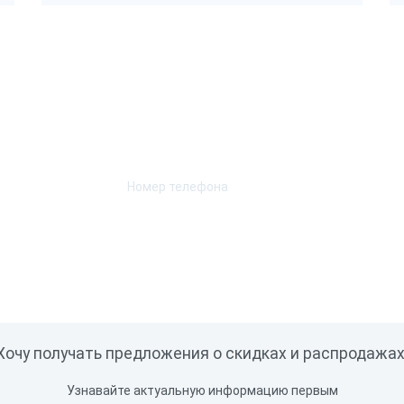
ный
декодируемых кодов
Возникли вопросы? Мы поможем!
2D
Оставьте телефон и мы перезвоним.
-фактор
раиваемый
Ручной
ционарный
нер-кольцо
ость сканирования
Хочу получать предложения о скидках и распродажах
м/с
10 скан/сек
Узнавайте актуальную информацию первым