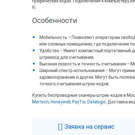
графических кодах. Подключение к компьютеру ил
Все
Fi.
7 95
Особенности
Свы
Мобильность – Позволяют операторам свободн
или сложных помещениях, где подключение п
Удобство – Имеют компактный портативный диз
Брен
штрихкод для считывания.
Высокая скорость и точность считывания – М
Hone
Широкий спектр использования – Могут примен
Pay
здравоохранение и другие. Могут быть полезн
точного считывания штрих-кодов.
Купить беспроводные сканеры штрих-кодов в Мос
Цвет
Mertech
,
Honeywell
,
PayTor
,
Datalogic
. Доставка ве
Бел
Ора
Заявка на сервис