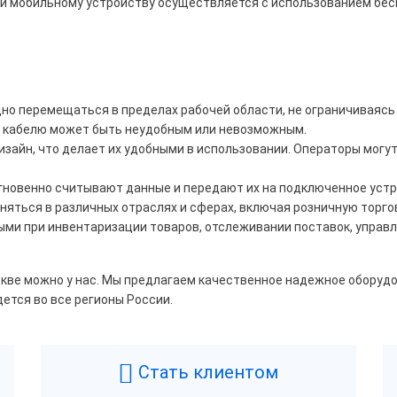
и мобильному устройству осуществляется с использованием беспр
Дешевле 7 723 ₽
2 ₽ — 9 252 ₽
ше 9 500 ₽
о перемещаться в пределах рабочей области, не ограничиваясь 
о кабелю может быть неудобным или невозможным.
айн, что делает их удобными в использовании. Операторы могут 
д
гновенно считывают данные и передают их на подключенное устр
ywell
MERTECH
яться в различных отраслях и сферах, включая розничную торгов
Tor
VMC
ыми при инвентаризации товаров, отслеживании поставок, управ
кве можно у нас. Мы предлагаем качественное надежное оборуд
дется во все регионы России.
ый
Бескорпусной
нжевый
Серый
Стать клиентом