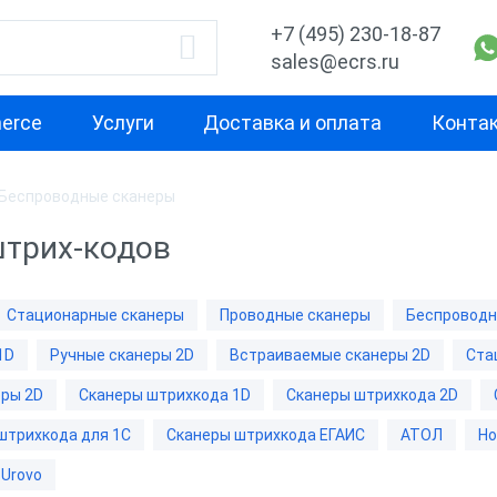
+7 (495) 230-18-87
sales@ecrs.ru
erce
Услуги
Доставка и оплата
Конта
Беспроводные сканеры
водитель
1D
2D
трих-кодов
Проводные сканеры
Ручные скане
ell
Ручные сканеры
Встраиваемы
Стационарные сканеры
Проводные сканеры
Беспроводн
Стационарны
1D
Ручные сканеры 2D
Встраиваемые сканеры 2D
Ста
CH
Проводные с
ры 2D
Сканеры штрихкода 1D
Сканеры штрихкода 2D
Беспроводны
штрихкода для 1С
Сканеры штрихкода ЕГАИС
АТОЛ
Ho
Urovo