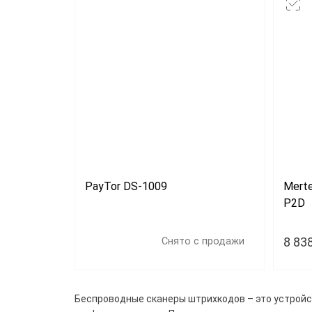
PayTor DS-1009
Mert
P2D
8 83
Снято с продажи
Цена
Беспроводные сканеры штрихкодов – это устройс