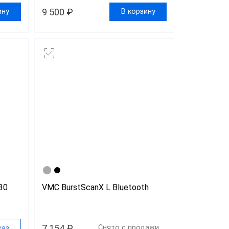
9 500 ₽
ину
В корзину
30
VMC BurstScanX L Bluetooth
7 154 ₽
Снято с продажи
каз