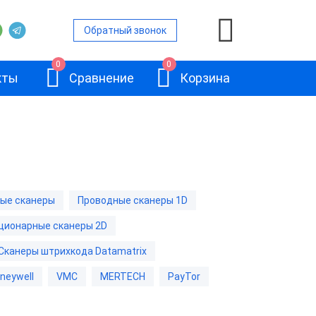
Обратный звонок
0
0
кты
Сравнение
Корзина
ры
е сканеры
ые сканеры
Проводные сканеры 1D
е сканеры
ционарные сканеры 2D
АТОЛ SB2108
канеры
Plus
Сканеры штрихкода Datamatrix
е сканеры
neywell
VMC
MERTECH
PayTor