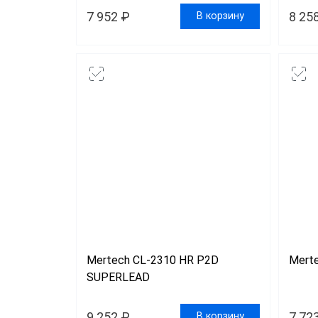
7 952 ₽
8 25
В корзину
Сканер
Скане
Скане
Скане
Mertech CL-2310 HR P2D
Mert
SUPERLEAD
9 252 ₽
7 72
В корзину