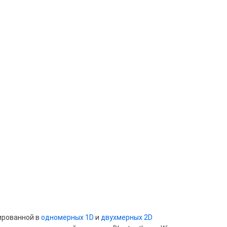
ированной в
одномерных 1D
и
двухмерных 2D