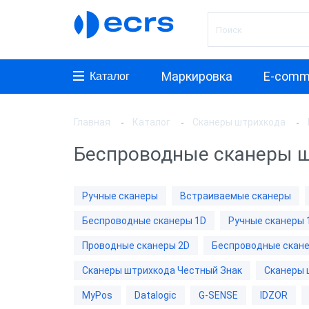
Маркировка
E-comm
Каталог
Главная
Каталог
Сканеры штрихкода
Произ
Беспроводные сканеры ш
АТОЛ
Honeyw
Ручные сканеры
Встраиваемые сканеры
VMC
Беспроводные сканеры 1D
Ручные сканеры 
MERTE
Проводные сканеры 2D
Беспроводные скане
PayTor
Сканеры штрихкода Честный Знак
Сканеры 
MyPos
MyPos
Datalogic
G-SENSE
IDZOR