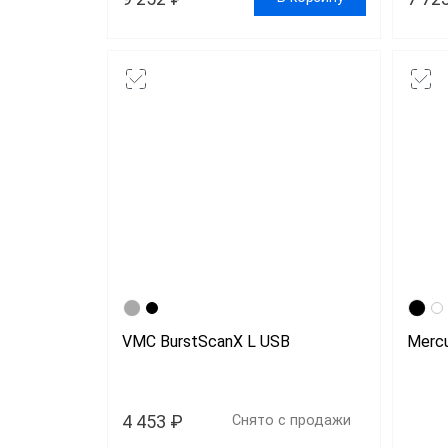
VMC BurstScanX L USB
Mercu
4 453 ₽
Снято с продажи