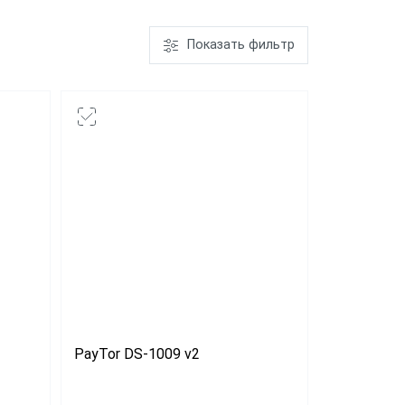
Показать фильтр
АТОЛ SB 1101
USB
Honeywell
Metrologic
7580
PayTor DS-1009 v2