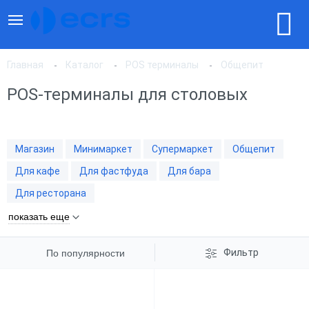
Главная
Каталог
POS терминалы
Общепит
POS-терминалы для столовых
По популярности
Магазин
Минимаркет
Супермаркет
Общепит
По цене, по возрастанию
Для кафе
Для фастфуда
Для бара
Для ресторана
По цене, по убыванию
показать еще
Фильтр
По популярности