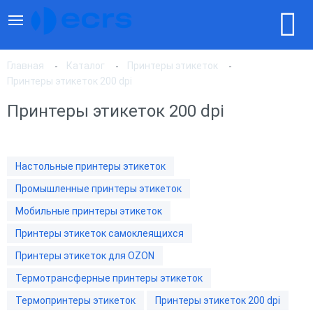
Главная
Каталог
Принтеры этикеток
Принтеры этикеток 200 dpi
Принтеры этикеток 200 dpi
По популярности
По цене, по возрастанию
Настольные принтеры этикеток
Промышленные принтеры этикеток
По цене, по убыванию
Мобильные принтеры этикеток
Принтеры этикеток самоклеящихся
Принтеры этикеток для OZON
Термотрансферные принтеры этикеток
Термопринтеры этикеток
Принтеры этикеток 200 dpi