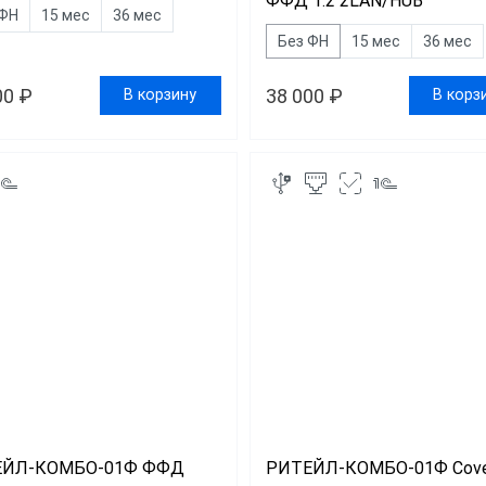
ФФД 1.2 2LAN/HUB
 ФН
15 мес
36 мес
Без ФН
15 мес
36 мес
00 ₽
38 000 ₽
В корзину
В корз
ЕЙЛ-КОМБО-01Ф ФФД
РИТЕЙЛ-КОМБО-01Ф Cove