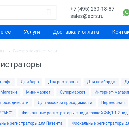
+7 (495) 230-18-87
sales@ecrs.ru
erce
Услуги
Доставка и оплата
Конта
ры
Быстро печатает чеки
водитель
Назначение
Свойство
гистраторы
Для курьера
Маленькая
Х-М
Для офиса
Для небольш
 кафе
Для бара
Для ресторана
Для ломбарда
Дл
проходимост
екс
Для ИП
Магазин
Минимаркет
Супермаркет
Интернет-магази
Для средней
ОР
Для кафе
проходимост
 проходимости
Для высокой проходимости
Переносная
ас
Для бара
ЕГАИС"
Фискальные регистраторы с поддержкой ФФД 1.2 под
Для высокой
проходимост
nter
Для ресторана
ьные регистраторы для Патента
Фискальные регистраторы д