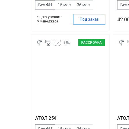
Без ФН
15 мес
36 мес
Без
* цену уточните
42 0
Под заказ
у менеджера
РАССРОЧКА
АТОЛ 25Ф
АТОЛ
Без ФН
15 мес
36 мес
Без