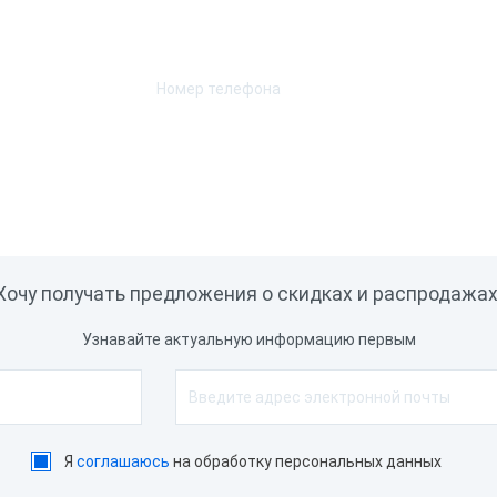
Л
Мещера
Оставьте телефон и мы перезвоним.
ТОР
рфейс подключения
tooth
Ethernet
232
USB
WiFi
Хочу получать предложения о скидках и распродажах
естимость
ограммным
Узнавайте актуальную информацию первым
печением
Bnovo PMS
Frontol
cShop
MyPOS касса
Я
соглашаюсь
на обработку персональных данных
er
Rkeeper