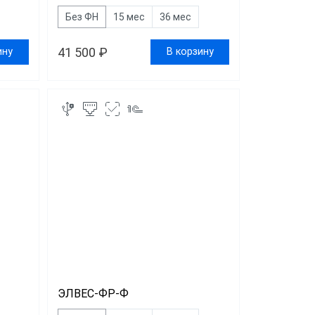
Без ФН
15 мес
36 мес
41 500 ₽
ину
В корзину
ЭЛВЕС-ФР-Ф