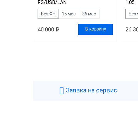
RS/USB/LAN
1.05
Без ФН
15 мес
36 мес
Без
40 000 ₽
26 3
В корзину
Цена
Все
35 1
Заявка на сервис
Свы
Брен
POS