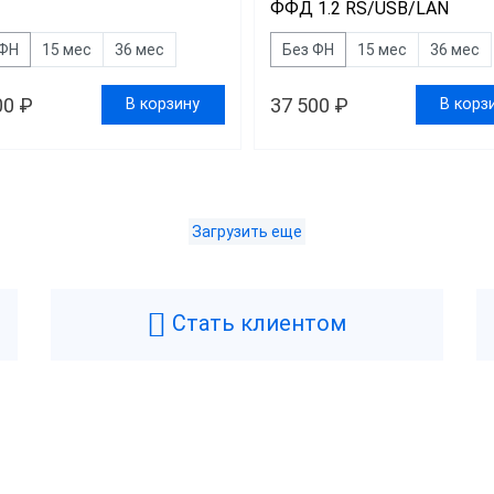
ФФД 1.2 RS/USB/LAN
 ФН
15 мес
36 мес
Без ФН
15 мес
36 мес
00 ₽
37 500 ₽
В корзину
В корз
Загрузить еще
Дешевле 34 500 ₽
00 ₽ — 44 400 ₽
Стать клиентом
ше 44 900 ₽
д
Center
RR-Electro
Возникли вопросы? Мы поможем!