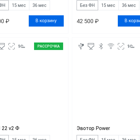
 ФН
15 мес
36 мес
Без ФН
15 мес
36 мес
00 ₽
42 500 ₽
В корзину
В корз
РАССРОЧКА
 22 v2 Ф
Эвотор Power
 ФН
15 мес
36 мес
Без ФН
15 мес
36 мес