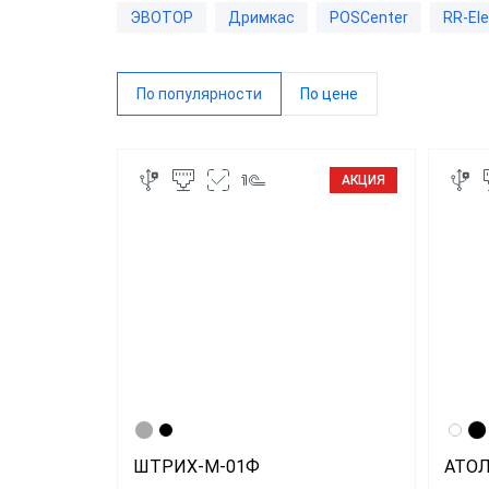
ЭВОТОР
Дримкас
POSCenter
RR-Ele
RR-Ele
ИнитП
По популярности
По цене
Пирит
ПРИМ
АКЦИЯ
Виды 
Магаз
Миним
Супер
Интер
Доста
ШТРИХ-М-01Ф
АТОЛ
Общеп