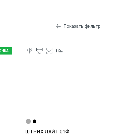
ром
ШТРИХ-М-01Ф
Показать фильтр
ает чеки
"Честный
ОЧКА
"ЕГАИС"
АТОЛ FPrint-
22ПТК
ШТРИХ ЛАЙТ 01Ф