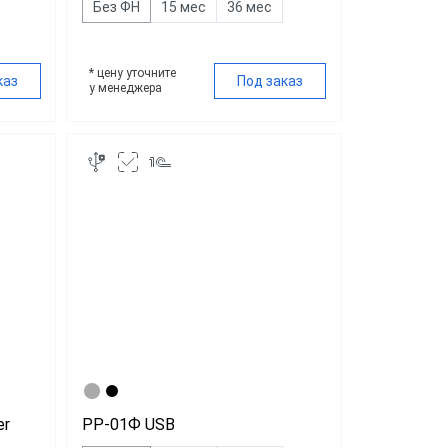
Без ФН
15 мес
36 мес
* цену уточните
каз
Под заказ
у менеджера
r
РР-01Ф USB