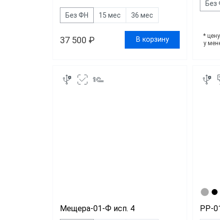
Без
Без ФН
15 мес
36 мес
* цен
37 500 ₽
В корзину
у мен
Мещера-01-Ф исп. 4
РР-0