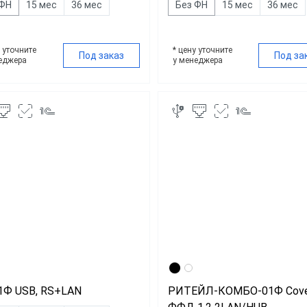
 ФН
15 мес
36 мес
Без ФН
15 мес
36 мес
у уточните
* цену уточните
Под заказ
Под за
еджера
у менеджера
1Ф USB, RS+LAN
РИТЕЙЛ-КОМБО-01Ф Cove