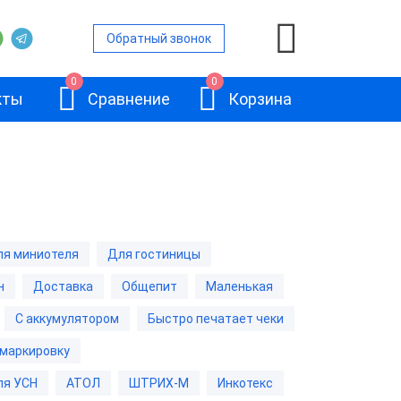
Обратный звонок
0
0
кты
Сравнение
Корзина
ой
я миниотеля
Для гостиницы
и
н
Доставка
Общепит
Маленькая
АТОЛ 11Ф
и
С аккумулятором
Быстро печатает чеки
 маркировку
и
ля УСН
АТОЛ
ШТРИХ-М
Инкотекс