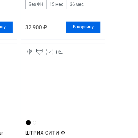
Без ФН
15 мес
36 мес
32 900 ₽
ину
В корзину
r
ШТРИХ-СИТИ-Ф