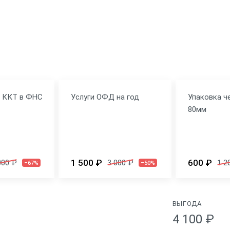
я ККТ в ФНС
Услуги ОФД на год
Упаковка ч
80мм
1 500 ₽
600 ₽
000 ₽
3 000 ₽
1 2
–67%
–50%
ВЫГОДА
4 100 ₽