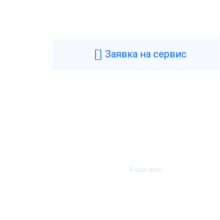
Общие
Производитель
P
Типы касс
Ф
Заявка на сервис
Фискальный накопитель
1
Гарантия
1
Страна производства
К
Модель фискального накопителя
Ф
Технические
Аккумулятор
Н
Подключение денежного ящика
Д
Тип USB
U