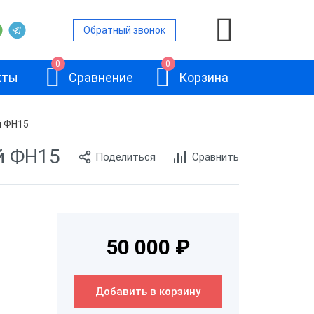
Обратный звонок
0
0
кты
Сравнение
Корзина
й ФН15
й ФН15
Поделиться
Сравнить
ой
и
АТОЛ 11Ф
50 000 ₽
и
Добавить в корзину
и