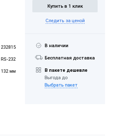
Купить в 1 клик
ром
Следить за ценой
ШТРИХ-М-01Ф
ает чеки
"Честный
В наличии
232815
Бесплатная доставка
, RS-232
"ЕГАИС"
В пакете дешевле
× 132 мм
Выгода до
АТОЛ FPrint-
Выбрать пакет
22ПТК