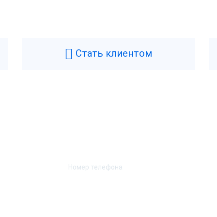
Физические
OSCenter
Цвет
искальный регистратор
Масса
Стать клиентом
5 месяцев
Ширина
.5 года
Высота
орея
Длина
Возникли вопросы? Мы поможем!
Н-1.2
Характеристики при
Оставьте телефон и мы перезвоним.
Скорость печати
ет
Автоотрез
а
Ширина чековой ленты
SB-B
Способ печати