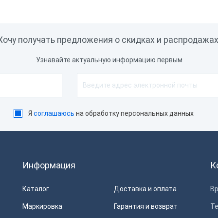
ет
SB, Ethernet, RS-232
Хочу получать предложения о скидках и распродажах
С, Мой Склад, iiKo, Rkeeper,
rontol, Торговля Онлайн,
Узнавайте актуальную информацию первым
онтур Маркет, Штрих-М
ассир, СБИС
 × COM, 1 × RJ12, 2 × LAN
Я
соглашаюсь
на обработку персональных данных
 × Ethernet 10/100/1000
бит/с
thernet, USB
Информация
К
2 бита, 64 бита
естный Знак, ЕГАИС
Каталог
Доставка и оплата
Вр
Маркировка
Гарантия и возврат
Т