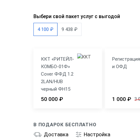
Выбери свой пакет услуг с выгодой
4 100 ₽
9 438 ₽
ККТ «РИТЕЙЛ-
Регистраци
КОМБО-01Ф»
и ОФД
Cover ФФД 1.2
2LAN/HUB
черный ФН15
50 000 ₽
1 000 ₽
3 
В ПОДАРОК БЕСПЛАТНО
Доставка
Настройка