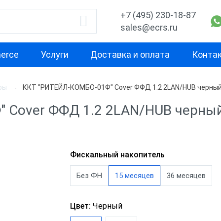
+7 (495) 230-18-87
sales@ecrs.ru
erce
Услуги
Доставка и оплата
Конта
ры
ККТ "РИТЕЙЛ-КОМБО-01Ф" Cover ФФД 1.2 2LAN/HUB черны
водитель
Назначение
Свойство
 Cover ФФД 1.2 2LAN/HUB черны
Для курьера
Маленькая
Х-М
Для офиса
Для небольш
проходимост
екс
Для ИП
Фискальный накопитель
Для средней
ОР
Для кафе
Без ФН
15 месяцев
36 месяцев
проходимост
ас
Для бара
Для высокой
Цвет:
Черный
проходимост
nter
Для ресторана