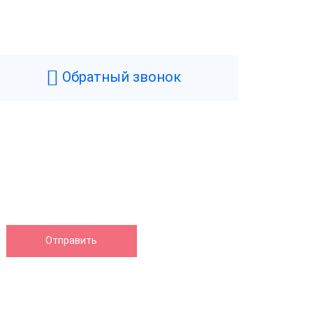
Черный
1.4 кг
Обратный звонок
147 мм
154 мм
132 мм
нтера
220 мм/сек
Да
80 мм
Термопечать