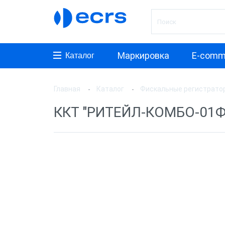
Маркировка
E-comm
Каталог
Главная
Каталог
Фискальные регистрато
Произ
ККТ "РИТЕЙЛ-КОМБО-01Ф"
АТОЛ
ШТРИ
Инкот
ЭВОТ
Дримк
POSCe