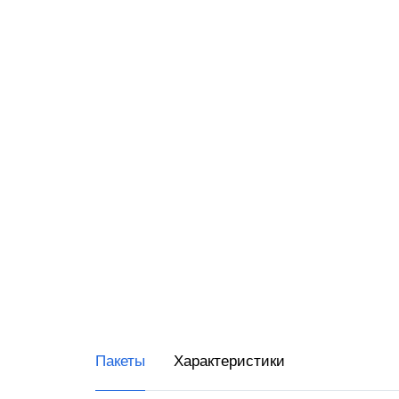
RR-Ele
ИнитП
Пирит
ПРИМ
Виды 
Магаз
Миним
Супер
Интер
Доста
Пакеты
Характеристики
Общеп