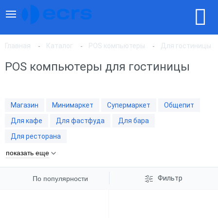
Главная
Каталог
POS компьютеры
Для гостиницы
POS компьютеры для гостиницы
По популярности
Магазин
Минимаркет
Супермаркет
Общепит
По цене, по возрастанию
Для кафе
Для фастфуда
Для бара
Для ресторана
По цене, по убыванию
показать еще
Фильтр
По популярности