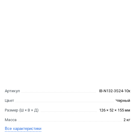
Артикул
IB-N132-3S24-10x
Цвет
Черный
Размер (Ш × В × Д)
126 × 52 × 155 мм
Масса
2 кг
Все характеристики