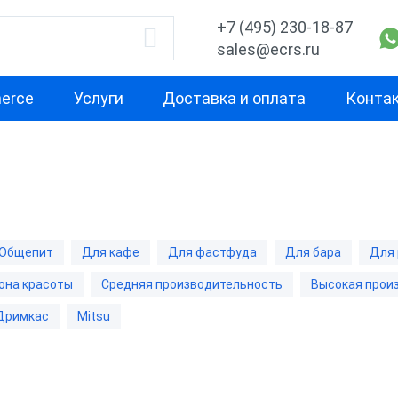
+7 (495) 230-18-87
sales@ecrs.ru
erce
Услуги
Доставка и оплата
Конта
водитель
Назначение
Свойство
Для кафе
Для ресторан
Х-М
Для фастфуда
Средняя
Общепит
Для кафе
Для фастфуда
Для бара
Для 
производител
Для бара
она красоты
Средняя производительность
Высокая прои
Высокая
ас
Для ломбарда
производител
Дримкас
Mitsu
Для миниотеля
С предустано
Для гостиницы
Без ОС
бизнеса