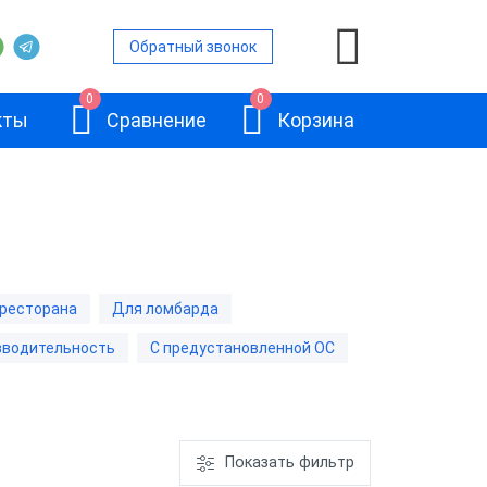
Обратный звонок
0
0
кты
Сравнение
Корзина
а
ресторана
Для ломбарда
ьность
зводительность
С предустановленной ОС
Базовый
ьность
терминал
ШТРИХ-УТМ
вленной ОС
Показать фильтр