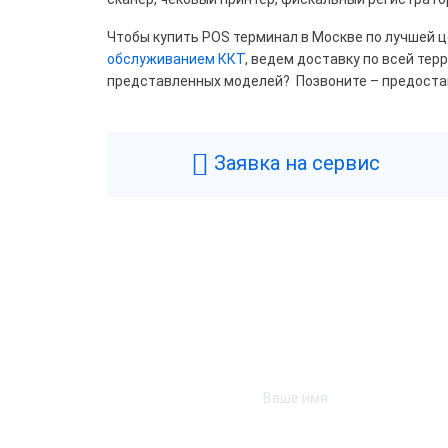
Цвет
Чтобы купить POS терминал в Москве по лучшей це
Чер
обслуживанием ККТ
, ведем доставку по всей те
представленных моделей? Позвоните – предост
Проц
Заявка на сервис
Allw
ARM 
Inte
Inte
Inte
Inte
Inte