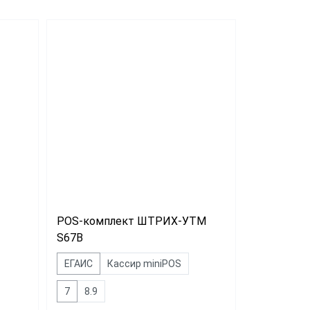
POS-комплект
АТОЛ Optima
Маркет
POS-комплект ШТРИХ-УТМ
S67B
ЕГАИС
Кассир miniPOS
7
8.9