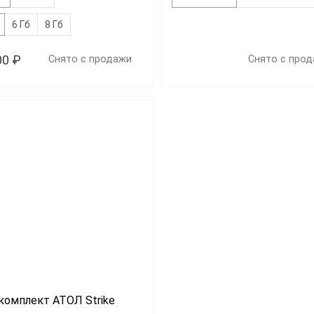
6 Гб
8 Гб
00 ₽
Снято с продажи
Снято с про
комплект АТОЛ Strike