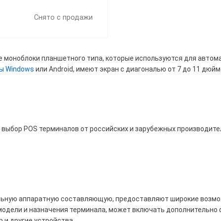
Снято с продажи
моноблоки планшетного типа, которые используются для автома
ы Windows
или Android, имеют экран с диагональю от 7 до 11 дю
Дешевле 33 300 ₽
29 ₽ — 37 500 ₽
ше 37 800 ₽
выбор POS терминалов от российских и зарубежных производите
д
Tor
АТОЛ
Дримкас
ИХ-М
ную аппаратную составляющую, предоставляют широкие возмож
модели и назначения терминала, может включать дополнительно ф
 и другие устройства.