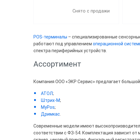
Снято с продажи
Цена
POS-терминалы
– специализированные сенсорные 
работают под управлением
операционной систем
Все
спектра периферийных устройств.
33 7
Ассортимент
Свы
Компания ООО «ЭКР Сервис» предлагает большой 
АТОЛ
;
Брен
Штрих-М
;
MyPos
;
Pay
Дримкас
.
ШТР
Современные модели имеют высокопроизводитель
соответствии с ФЗ-54. Комплектация зависит от 
сканер, чековый принтер, фискальный регистратор