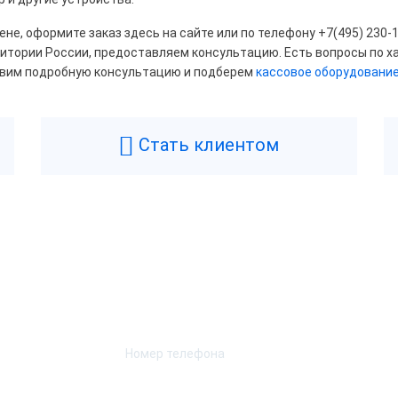
не, оформите заказ здесь на сайте или по телефону +7(495) 230-
ный
рритории России, предоставляем консультацию. Есть вопросы по 
авим подробную консультацию и подберем
кассовое оборудовани
ессор
Стать клиентом
inner A64
Cortex A9
l Atom BayTrail Z3735F
l Atom x5-z8350
Возникли вопросы? Мы поможем!
l Celeron J1900
Оставьте телефон и мы перезвоним.
l Celeron J3455
l Celeron J4125