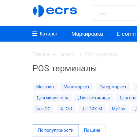
Маркировка
E-comm
Каталог
Главная
Каталог
POS терминалы
Произ
POS терминалы
АТОЛ
ШТРИ
Магазин
Минимаркет
Супермаркет
MyPos
Для миниотеля
Для гостиницы
Для сал
Дримк
Без ОС
АТОЛ
ШТРИХ-М
MyPos
Mitsu
По популярности
По цене
Виды 