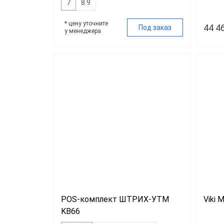
7
8.9
* цену уточните
44 4
Под заказ
у менеджера
POS-комплект ШТРИХ-УТМ
Viki 
KB66