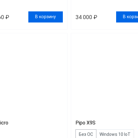
60 ₽
34 000 ₽
В корзину
В корз
Micro
Pipo X9S
Без ОС
Windows 10 IoT