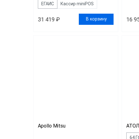
ЕГАИС
Кассир miniPOS
31 419 ₽
16 9
В корзину
Apollo Mitsu
АТОЛ
64 Г