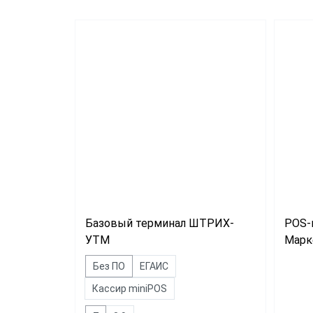
Магаз
Миним
Супер
Общеп
Базовый терминал ШТРИХ-
POS-
УТМ
Марк
Без ПО
ЕГАИС
Кассир miniPOS