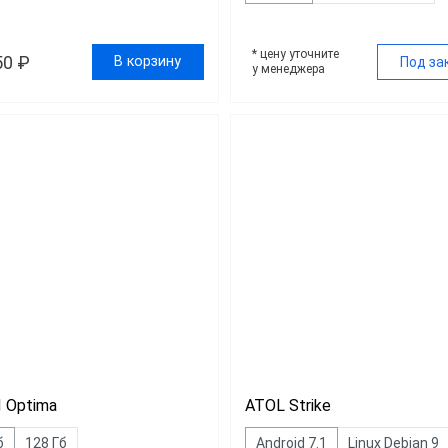
* цену уточните
50 ₽
В корзину
Под за
у менеджера
 Optima
ATOL Strike
б
128 Гб
Android 7.1
Linux Debian 9