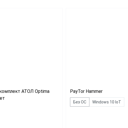
Для салона красоты
ин
аркет
маркет
ит
комплект АТОЛ Optima
PayTor Hammer
ет
Без ОС
Windows 10 IoT