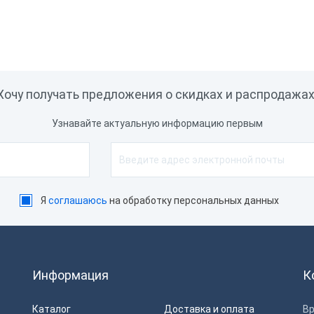
l Celeron N3350
ота процессора, ГГц
 ГГц
1.152 ГГц
Хочу получать предложения о скидках и распродажах
ГГц
1.4 ГГц
1.44 ГГц
Узнавайте актуальную информацию первым
ГГц
1.8 ГГц
1.83 ГГц
ГГц
2.4 ГГц
2.42 ГГц
Я
соглашаюсь
на обработку персональных данных
накопителя
MC
HDD
SSD
Информация
К
E
Каталог
Доставка и оплата
Вр