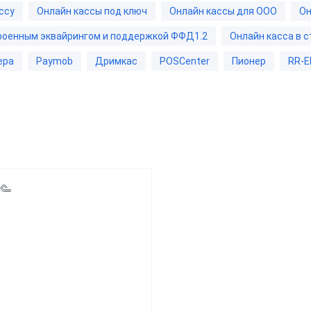
Переносная
ссу
Онлайн кассы под ключ
Онлайн кассы для ООО
Он
а
Для ресторана
С аккумулято
троенным эквайрингом и поддержкой ФФД1.2
Онлайн касса в 
b
Для ломбарда
ера
Paymob
Дримкас
POSCenter
Пионер
RR-E
Со встроенн
ас
Для миниотеля
эквайрингом
nter
Для гостиницы
С тачскрином
р
Для салона красоты
С удаленным
Для тур-агентства
управлением
бизнеса
Для ООО
Быстро печат
ин
Для Патента
Для системы 
аркет
Знак"
Для УСН
маркет
Для системы 
Для столовой
нет-магазин
Онлайн кассы
вка
С эквайринго