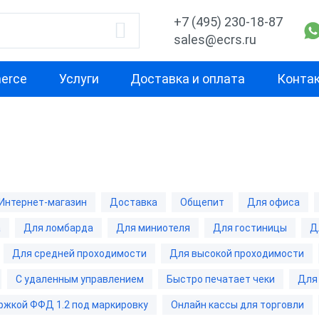
+7 (495) 230-18-87
sales@ecrs.ru
erce
Услуги
Доставка и оплата
Конта
водитель
Назначение
Свойство
Для офиса
Маленькая
Х-М
Для курьера
Для небольш
Интернет-магазин
Доставка
Общепит
Для офиса
проходимост
рий
Для ИП
а
Для ломбарда
Для миниотеля
Для гостиницы
Д
Для средней
echnology
Для кафе
проходимост
Для средней проходимости
Для высокой проходимости
Для фастфуда
С удаленным управлением
Быстро печатает чеки
Для
Для высокой
проходимост
ОР
Для бара
ржкой ФФД 1.2 под маркировку
Онлайн кассы для торговли