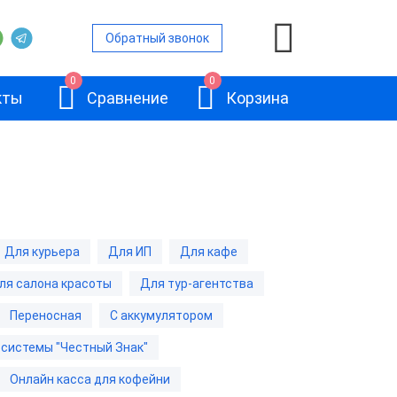
Обратный звонок
0
0
кты
Сравнение
Корзина
ой
Для курьера
Для ИП
Для кафе
и
ля салона красоты
Для тур-агентства
АТОЛ 11Ф
и
Переносная
С аккумулятором
 системы "Честный Знак"
и
Онлайн касса для кофейни