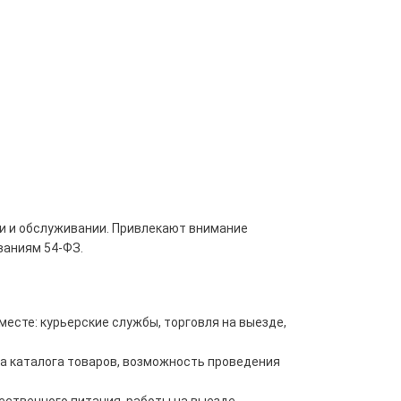
м 2 в 1
и и обслуживании. Привлекают внимание
ваниям 54-ФЗ.
есте: курьерские службы, торговля на выезде,
ка каталога товаров, возможность проведения
ественного питания, работы на выезде.