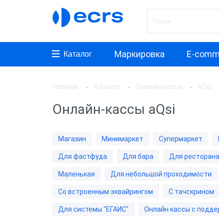
Маркировка
E-comm
Каталог
Главная
Каталог
Онлайн кассы
aQsi
Произ
Онлайн-кассы aQsi
АТОЛ
ШТРИ
Магазин
Минимаркет
Супермаркет
Мерку
Для фастфуда
Для бара
Для ресторан
WAB-T
Маленькая
Для небольшой проходимости
aQsi
Со встроенным эквайрингом
С тачскрином
ЭВОТ
Для системы "ЕГАИС"
Онлайн кассы с подде