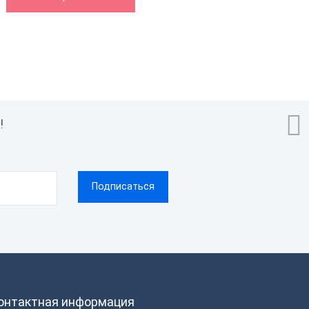

!
онтактная информация