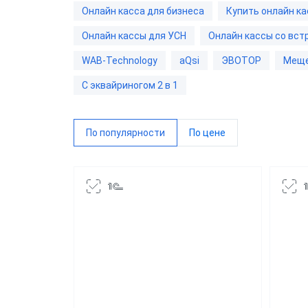
Онлайн касса для бизнеса
Купить онлайн ка
Мещер
Онлайн кассы для УСН
Онлайн кассы со вс
Paymo
WAB-Technology
aQsi
ЭВОТОР
Мещ
Дримк
С эквайриногом 2 в 1
POSCe
Пионе
По популярности
По цене
Виды 
Магаз
Миним
Супер
Интер
Доста