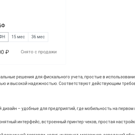
ФФД1.2
ит
С эквайриного
-5Ф
 ФН
15 мес
36 мес
00 ₽
Снято с продажи
альные решения для фискального учета, простые в использовани
ью и высокой надежностью. Соответствуют действующим требо
Сбросить
 дизайн – удобные для предприятий, где мобильность на первом м
онятный интерфейс, встроенный принтер чеков, простая настрой
 розничной торговли, услуг, интернет-магазинов, заведений общ