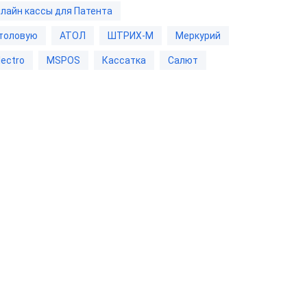
лайн кассы для Патента
ром
столовую
АТОЛ
ШТРИХ-М
Меркурий
ШТРИХ-М-01Ф
lectro
MSPOS
Кассатка
Салют
ым
ает чеки
Меркурий
185Ф
"Честный
"ЕГАИС"
 с ФФД 1.2
м под