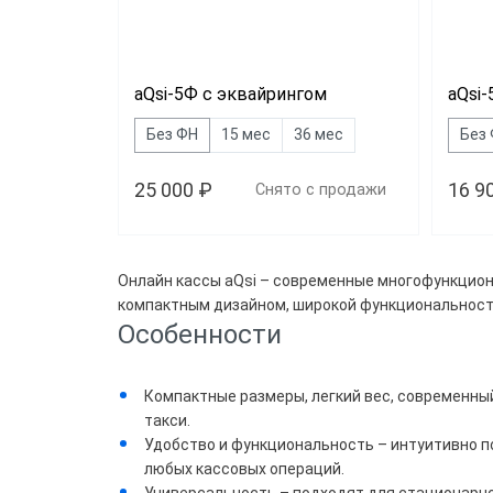
Общеп
aQsi-5Ф с эквайрингом
aQsi
Без ФН
15 мес
36 мес
Без
25 000 ₽
16 9
Снято с продажи
Онлайн кассы aQsi – современные многофункцион
компактным дизайном, широкой функциональност
Особенности
Компактные размеры, легкий вес, современный
такси.
Удобство и функциональность – интуитивно п
любых кассовых операций.
Универсальность – подходят для стационарной