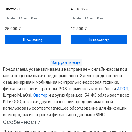
Эвотор 5i
АТОЛ 92Ф
Без ФН
15 мес
36 мес
Без ФН
15 мес
36 мес
25 900 ₽
12 800 ₽
В корзину
В корзину
Загрузить еще
Предлагаем, устанавливаем и настраиваем онлайн-кассы под
ключ по ценам ниже среднерыночных. Здесь представлена
стационарная и мобильная контрольно-кассовая техника,
фискальные регистраторы, POS-терминалы и моноблоки
АТОЛ
,
Штрих-М, aQsi,
Эвотор
и других брендов. 54-ФЗ обязывает всех
ИП и ООО, а также другие категории предпринимателей,
использовать соответствующее оборудование для фиксации
всех продаж и отправки фискальных данных в ФНС.
Особенности
Данная услуга предполагает полное сопровождение клиента