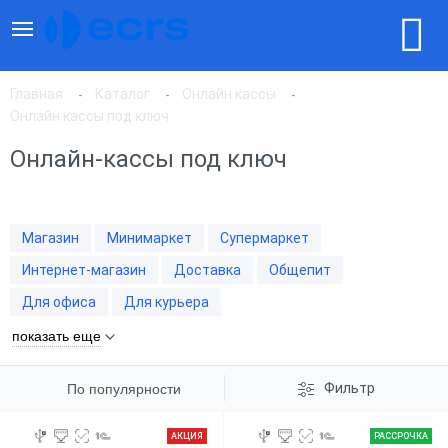
Главная
Каталог
Онлайн кассы
Онлайн кассы под ключ
Онлайн-кассы под ключ
По популярности
По цене, по возрастанию
Магазин
Минимаркет
Супермаркет
Интернет-магазин
Доставка
Общепит
По цене, по убыванию
Для офиса
Для курьера
показать еще
Фильтр
По популярности
АКЦИЯ
РАССРОЧКА