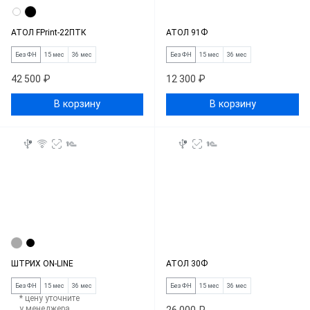
АТОЛ FPrint-22ПТК
АТОЛ 91Ф
Без ФН
15 мес
36 мес
Без ФН
15 мес
36 мес
42 500 ₽
12 300 ₽
В корзину
В корзину
ШТРИХ ON-LINE
АТОЛ 30Ф
Без ФН
15 мес
36 мес
Без ФН
15 мес
36 мес
* цену уточните
у менеджера