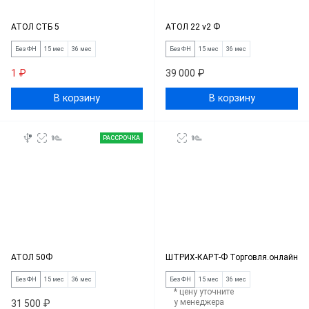
АТОЛ СТБ 5
АТОЛ 22 v2 Ф
Без ФН
15 мес
36 мес
Без ФН
15 мес
36 мес
1 ₽
39 000 ₽
В корзину
В корзину
РАССРОЧКА
АТОЛ 50Ф
ШТРИХ-КАРТ-Ф Торговля.онлайн
Без ФН
15 мес
36 мес
Без ФН
15 мес
36 мес
* цену уточните
у менеджера
31 500 ₽