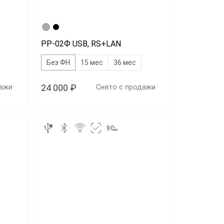
м 2 в 1
РР-02Ф USB, RS+LAN
Без ФН
15 мес
36 мес
24 000 ₽
дажи
Снято с продажи