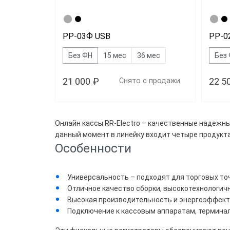
РР-03Ф USB
РР-0
Без ФН
15 мес
36 мес
Без
21 000 ₽
22 5
Снято с продажи
Цена
Онлайн кассы RR-Electro – качественные надежн
данный момент в линейку входит четыре продукта
Все
Особенности
26 2
Универсальность – подходят для торговых точ
Свы
Отличное качество сборки, высокотехнологичн
Высокая производительность и энергоэффекти
Подключение к кассовым аппаратам, терминалам
Брен