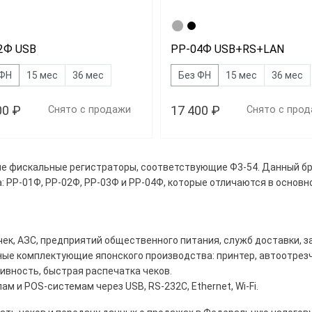
2Ф USB
РР-04Ф USB+RS+LAN
 ФН
15 мес
36 мес
Без ФН
15 мес
36 мес
00 ₽
17 400 ₽
Снято с продажи
Снято с про
ые фискальные регистраторы, соответствующие Ф3-54. Данный бре
: РР-01Ф, РР-02Ф, РР-03Ф и РР-04Ф, которые отличаются в основ
Дешевле 25 400 ₽
00 ₽ — 32 800 ₽
ек, АЗС, предприятий общественного питания, служб доставки, з
ше 34 500 ₽
ые комплектующие японского производства: принтер, автоотрезч
вность, быстрая распечатка чеков.
 и POS-системам через USB, RS-232C, Ethernet, Wi-Fi.
д