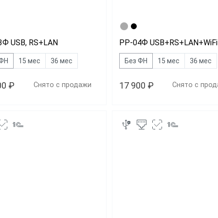
ФФД1.2
ит
С эквайриного
3Ф USB, RS+LAN
РР-04Ф USB+RS+LAN+WiFi
 ФН
15 мес
36 мес
Без ФН
15 мес
36 мес
00 ₽
17 900 ₽
Снято с продажи
Снято с про