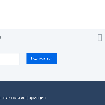

!
онтактная информация