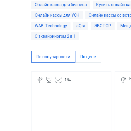
Онлайн касса для бизнеса
Купить онлайн ка
Мещер
Онлайн кассы для УСН
Онлайн кассы со вс
Paymo
WAB-Technology
aQsi
ЭВОТОР
Мещ
Дримк
С эквайриногом 2 в 1
POSCe
Пионе
По популярности
По цене
Виды 
Магаз
Миним
Супер
Интер
Доста