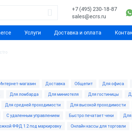
+7 (495) 230-18-87
sales@ecrs.ru
erce
Услуги
Доставка и оплата
Конта
ctro
водитель
Назначение
Свойство
Для офиса
Маленькая
Х-М
Для курьера
Для небольш
Интернет-магазин
Доставка
Общепит
Для офиса
проходимост
рий
Для ИП
а
Для ломбарда
Для миниотеля
Для гостиницы
Д
Для средней
echnology
Для кафе
проходимост
Для средней проходимости
Для высокой проходимости
Для фастфуда
С удаленным управлением
Быстро печатает чеки
Для
Для высокой
проходимост
ОР
Для бара
ржкой ФФД 1.2 под маркировку
Онлайн кассы для торговли