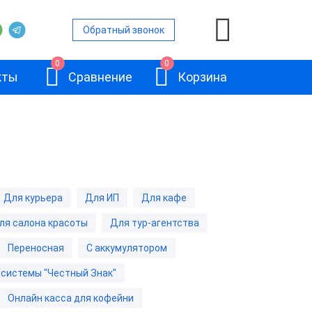
Обратный звонок
0
0
кты
Сравнение
Корзина
ой
Для курьера
Для ИП
Для кафе
и
ля салона красоты
Для тур-агентства
АТОЛ 11Ф
и
Переносная
С аккумулятором
 системы "Честный Знак"
и
Онлайн касса для кофейни