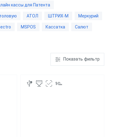
лайн кассы для Патента
ром
столовую
АТОЛ
ШТРИХ-М
Меркурий
ШТРИХ-М-01Ф
lectro
MSPOS
Кассатка
Салют
ым
Показать фильтр
ает чеки
Меркурий
185Ф
"Честный
"ЕГАИС"
 с ФФД 1.2
м под