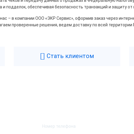
ть чеков и передачу данных о продажах в Федеральную налогову
и подделок, обеспечивая безопасность транзакций и защиту от
lectro
 нас – в компании ООО «ЭКР Сервис», оформив заказ через интерн
агаем проверенные решения, ведем доставку по всей территории 
Сбросить
Стать клиентом
Возникли вопросы? Мы поможем!
Оставьте телефон и мы перезвоним.