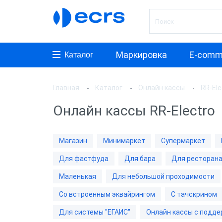
Маркировка
E-comm
Каталог
Главная
Каталог
Онлайн кассы
RR-Ele
Произ
Онлайн кассы RR-Electro
АТОЛ
ШТРИ
Магазин
Минимаркет
Супермаркет
Мерку
Для фастфуда
Для бара
Для ресторан
WAB-T
Маленькая
Для небольшой проходимости
aQsi
Со встроенным эквайрингом
С тачскрином
ЭВОТ
Для системы "ЕГАИС"
Онлайн кассы с подде