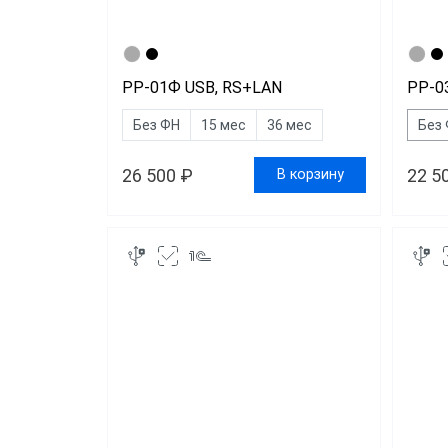
Общеп
РР-01Ф USB, RS+LAN
РР-0
Без ФН
15 мес
36 мес
Без
26 500 ₽
22 5
В корзину