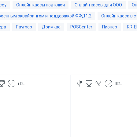
Переносная
ссу
Онлайн кассы под ключ
Онлайн кассы для ООО
Он
а
Для ресторана
С аккумулято
троенным эквайрингом и поддержкой ФФД1.2
Онлайн касса в 
b
Для ломбарда
ера
Paymob
Дримкас
POSCenter
Пионер
RR-E
Со встроенн
ас
Для миниотеля
эквайрингом
nter
Для гостиницы
С тачскрином
р
Для салона красоты
С удаленным
Для тур-агентства
управлением
бизнеса
Для ООО
Быстро печат
ин
Для Патента
Для системы 
аркет
Знак"
Для УСН
маркет
Для системы 
Для столовой
нет-магазин
Онлайн кассы
вка
С эквайринго