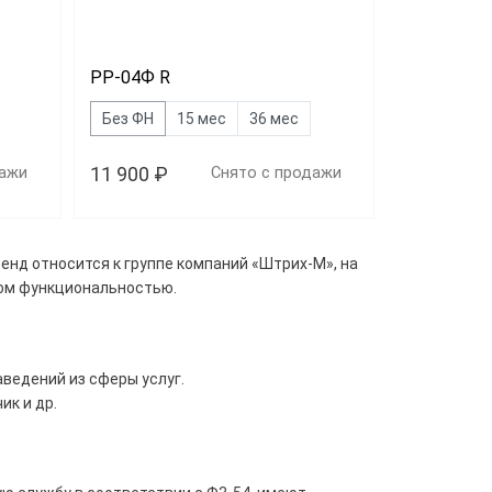
РР-04Ф R
Без ФН
15 мес
36 мес
11 900 ₽
дажи
Снято с продажи
нд относится к группе компаний «Штрих-М», на
ном функциональностью.
аведений из сферы услуг.
ик и др.