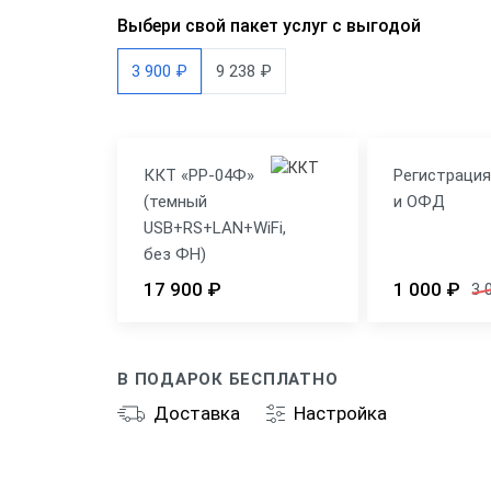
Выбери свой пакет услуг с выгодой
3 900 ₽
9 238 ₽
ККТ «РР-04Ф»
Регистраци
(темный
и ОФД
USB+RS+LAN+WiFi,
без ФН)
17 900 ₽
1 000 ₽
3 
В ПОДАРОК БЕСПЛАТНО
Доставка
Настройка
Общие