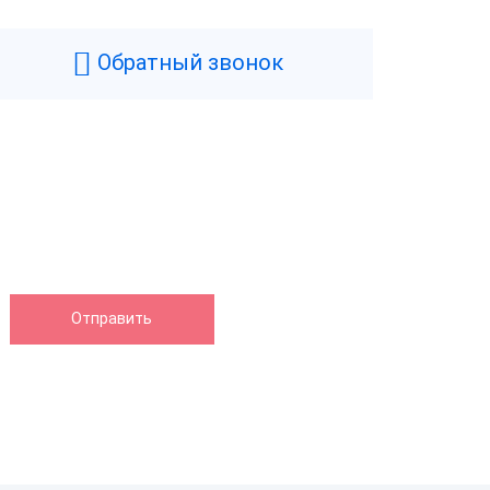
Черный
0.7 кг
Обратный звонок
110 мм
100 мм
165 мм
нтера
75 мм/сек
Нет
58 мм
Термопечать