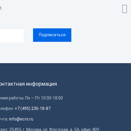

!
онтактная информация
емя работы: Пн — Пт 10:00-18:00
елефон:
+7 (495) 230-18-87
очта:
info@ecrs.ru
рес: 25493, г. Москва, ул. Флотская, д. 5А, офис 409