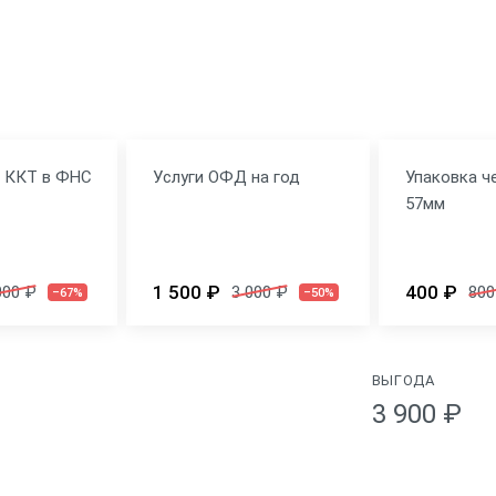
я ККТ в ФНС
Услуги ОФД на год
Упаковка ч
57мм
1 500 ₽
400 ₽
000 ₽
3 000 ₽
800
–67%
–50%
ВЫГОДА
3 900 ₽
Физические