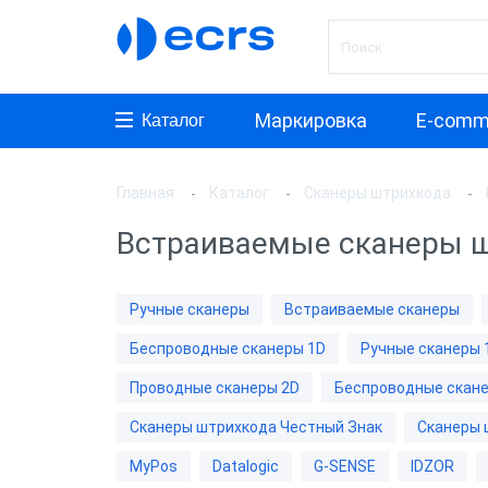
Маркировка
E-comm
Каталог
Главная
Каталог
Сканеры штрихкода
Произ
Встраиваемые сканеры ш
АТОЛ
Honeyw
Ручные сканеры
Встраиваемые сканеры
VMC
Беспроводные сканеры 1D
Ручные сканеры 
MERTE
Проводные сканеры 2D
Беспроводные скане
PayTor
Сканеры штрихкода Честный Знак
Сканеры 
MyPos
MyPos
Datalogic
G-SENSE
IDZOR