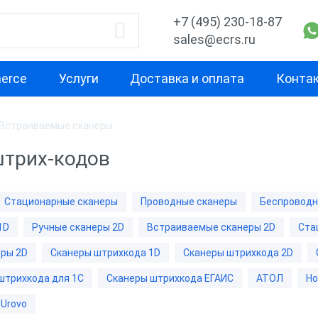
+7 (495) 230-18-87
sales@ecrs.ru
erce
Услуги
Доставка и оплата
Конта
Встраиваемые сканеры
водитель
1D
2D
трих-кодов
Проводные сканеры
Ручные скане
ell
Ручные сканеры
Встраиваемы
Стационарные сканеры
Проводные сканеры
Беспроводн
Стационарны
1D
Ручные сканеры 2D
Встраиваемые сканеры 2D
Ста
CH
Проводные с
ры 2D
Сканеры штрихкода 1D
Сканеры штрихкода 2D
Беспроводны
штрихкода для 1С
Сканеры штрихкода ЕГАИС
АТОЛ
Ho
Urovo