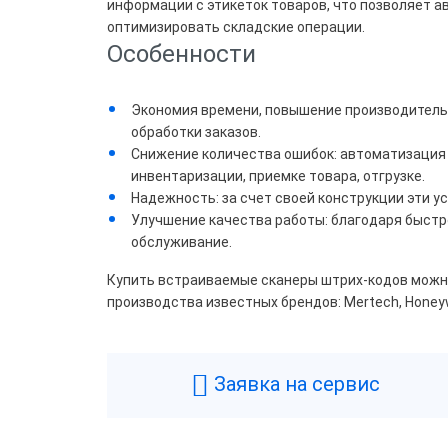
информации с этикеток товаров, что позволяет 
Все
оптимизировать складские операции.
Особенности
Свы
Экономия времени, повышение производительн
Брен
обработки заказов.
Снижение количества ошибок: автоматизация 
Hone
инвентаризации, приемке товара, отгрузке.
Надежность: за счет своей конструкции эти ус
Улучшение качества работы: благодаря быстр
обслуживание.
Цвет
Купить встраиваемые сканеры штрих-кодов можно 
Бел
производства известных брендов: Mertech, Honeyw
Ора
Чер
Заявка на сервис
Вид 