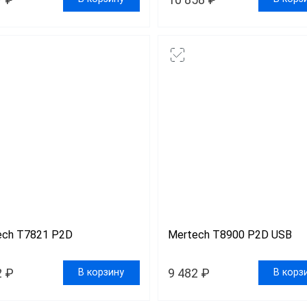
ы Datamatrix
ры Честный Знак
ры для 1С
ры ЕГАИС
ech T7821 P2D
Mertech T8900 P2D USB
2 ₽
9 482 ₽
В корзину
В корз