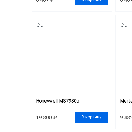
Сканер
Скане
Скане
Скане
Honeywell MS7980g
Mert
19 800 ₽
9 48
В корзину