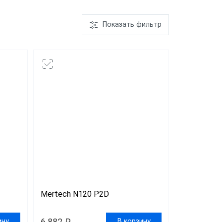
Показать фильтр
АТОЛ SB 1101
USB
Honeywell
Metrologic
7580
Mertech N120 P2D
6 882 ₽
ину
В корзину