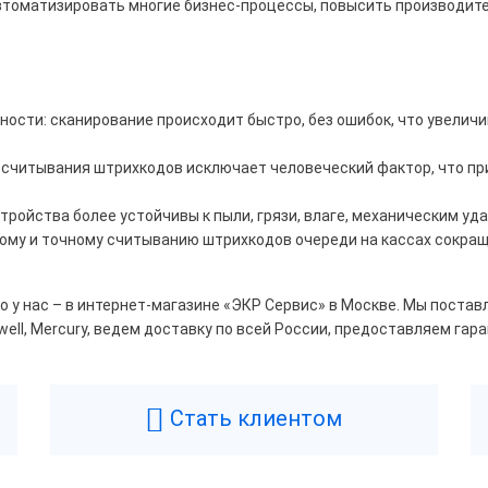
автоматизировать многие бизнес-процессы, повысить производит
Дешевле 9 482 ₽
ше 10 858 ₽
ости: сканирование происходит быстро, без ошибок, что увелич
д
считывания штрихкодов исключает человеческий фактор, что пр
ywell
MERTECH
тройства более устойчивы к пыли, грязи, влаге, механическим уд
ому и точному считыванию штрихкодов очереди на кассах сокращ
у нас – в интернет-магазине «ЭКР Сервис» в Москве. Мы постав
ый
Бескорпусной
ell, Mercury, ведем доставку по всей России, предоставляем гар
нжевый
Серый
ный
Стать клиентом
декодируемых кодов