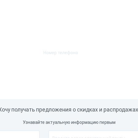
2D
Возникли вопросы? Мы поможем!
-фактор
Оставьте телефон и мы перезвоним.
раиваемый
Ручной
ционарный
нер-кольцо
ость сканирования
Хочу получать предложения о скидках и распродажах
м/с
10 скан/сек
адров/сек.
Узнавайте актуальную информацию первым
кан/сек
100