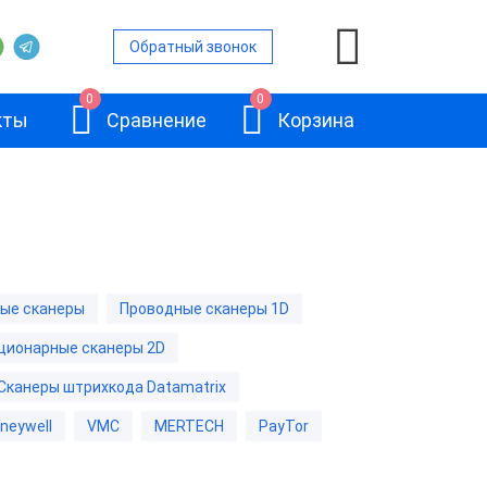
Обратный звонок
0
0
кты
Сравнение
Корзина
ры
е сканеры
ые сканеры
Проводные сканеры 1D
е сканеры
ционарные сканеры 2D
АТОЛ SB2108
канеры
Plus
Сканеры штрихкода Datamatrix
е сканеры
neywell
VMC
MERTECH
PayTor