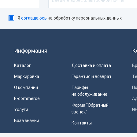
 мм/с
100 скан/сек
Я
соглашаюсь
на обработку персональных данных
скан/сек
200 скан/сек
см/с
250 мм/сек
скан/мин
Информация
К
скан/сек
300 скан/сек
Каталог
Доставка и оплата
Вр
скан/сек
350 мм/сек
Маркировка
Гарантия и возврат
Т
скан/сек
О компании
Тарифы
П
 линий в секунду
на обслуживание
E-commerce
Ад
Форма "Обратный
адров/сек.
Услуги
ИН
звонок"
База знаний
Контакты
с пылевлагозащиты