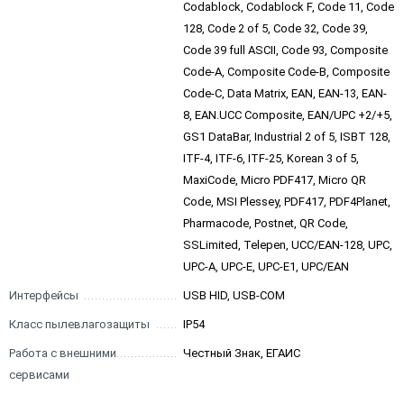
Codablock, Codablock F, Code 11, Code
128, Code 2 of 5, Code 32, Code 39,
Code 39 full ASCII, Code 93, Composite
Code-A, Composite Code-B, Composite
Code-C, Data Matrix, EAN, EAN-13, EAN-
8, EAN.UCC Composite, EAN/UPC +2/+5,
GS1 DataBar, Industrial 2 of 5, ISBT 128,
ITF-4, ITF-6, ITF-25, Korean 3 of 5,
MaxiCode, Micro PDF417, Micro QR
Code, MSI Plessey, PDF417, PDF4Planet,
Pharmacode, Postnet, QR Code,
SSLimited, Telepen, UCC/EAN-128, UPC,
UPC-A, UPC-E, UPC-E1, UPC/EAN
Интерфейсы
USB HID, USB-COM
Класс пылевлагозащиты
IP54
Работа с внешними
Честный Знак, ЕГАИС
сервисами