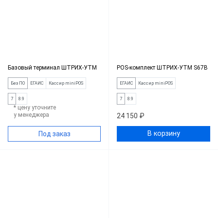
Базовый терминал ШТРИХ-УТМ
POS-комплект ШТРИХ-УТМ S67B
Без ПО
ЕГАИС
Кассир miniPOS
ЕГАИС
Кассир miniPOS
7
8.9
7
8.9
* цену уточните
у менеджера
24 150 ₽
В корзину
Под заказ