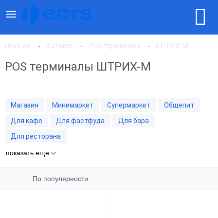
Главная
Каталог
POS терминалы
ШТРИХ-М
POS терминалы ШТРИХ-М
По популярности
Магазин
Минимаркет
Супермаркет
Общепит
По цене, по возрастанию
Для кафе
Для фастфуда
Для бара
Для ресторана
По цене, по убыванию
показать еще
По популярности