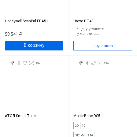
Honeywell ScanPal EDA51
Urovo DT40
* цену уточните
у менеджера
58 541 ₽
В корзину
Под заказ
АТОЛ Smart.Touch
MobileBase DS5
2D
1D
512 Мб
2 Гб