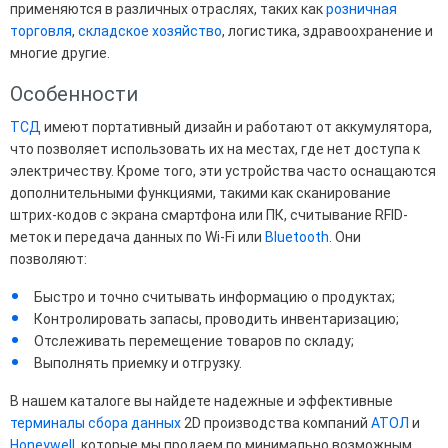
применяются в различных отраслях, таких как
розничная
торговля
,
складское хозяйство
, логистика, здравоохранение и
многие другие.
Особенности
ТСД
имеют портативный дизайн и работают от аккумулятора,
что позволяет использовать их на местах, где нет доступа к
электричеству. Кроме того, эти устройства часто оснащаются
дополнительными функциями, такими как сканирование
штрих-кодов с экрана смартфона или ПК, считывание RFID-
меток и передача данных по Wi-Fi или
Bluetooth
. Они
позволяют:
Быстро и точно считывать информацию о продуктах;
Контролировать запасы, проводить инвентаризацию;
Отслеживать перемещение товаров по складу;
Выполнять приемку и отгрузку.
В нашем каталоге вы найдете надежные и эффективные
терминалы сбора данных
2D производства компаний
АТОЛ
и
Honeywell
, которые мы продаем по минимально возможным