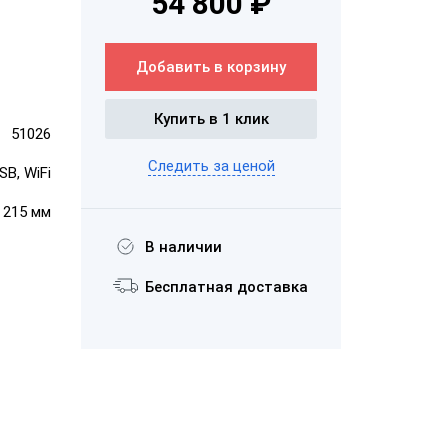
54 800 ₽
ра данных
id
Добавить в корзину
ым
Купить в 1 клик
51026
ым
Следить за ценой
SB, WiFi
× 215 мм
В наличии
Бесплатная доставка