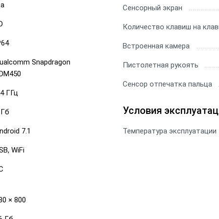
а
Сенсорный экран
D
Количество клавиш на клав
P64
Встроенная камера
ualcomm Snapdragon
Пистолетная рукоять
DM450
Сенсор отпечатка пальца
.4 ГГц
Условия эксплуатац
 Гб
ndroid 7.1
Температура эксплуатации
SB, WiFi
С
80 × 800