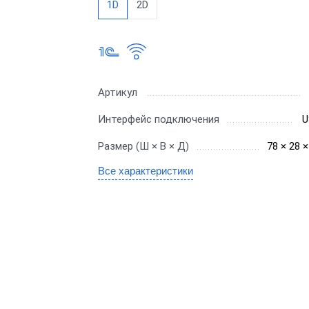
1D
2D
нал сбора данных
Терминал сбо
лада
на базе Andro
нал сбора данных
Со встроенн
газина
сканером 1D
Артикул
нал сбора данных
Со встроенн
Интерфейс подключения
U
теки
сканером 2D
Размер (Ш × В × Д)
78 × 28 
Все характеристики