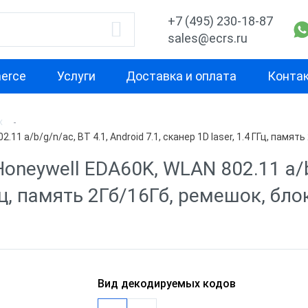
+7 (495) 230-18-87
sales@ecrs.ru
erce
Услуги
Доставка и оплата
Конта
х
водитель
Тип ТСД
Свойство
1 a/b/g/n/ac, BT 4.1, Android 7.1, сканер 1D laser, 1.4 ГГц, памят
Мобильный терминал
Терминал сбо
neywell EDA60K, WLAN 802.11 a/b/
сбора данных
1С
Base
 ГГц, память 2Гб/16Гб, ремешок, бл
Наручный терминал
Терминал сбо
ell
сбора данных
ЕГАИС
CH
Терминал сбо
для маркиров
Вид декодируемых кодов
Терминал сбо
чение
на базе Wind