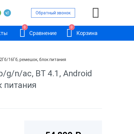
Обратный звонок
0
0
кты
Сравнение
Корзина
ь 2Гб/16Гб, ремешок, блок питания
ра данных
g/n/ac, BT 4.1, Android
ок питания
ра данных
Honeywell
ра данных
ScanPal
ки
EDA50K
ра данных
ows