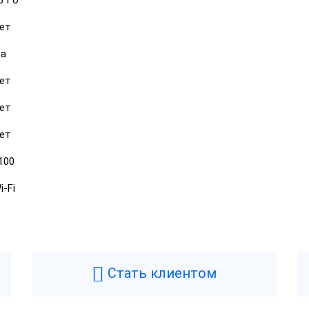
6 Гб
ет
а
ет
ет
ет
100
i-Fi
Стать клиентом