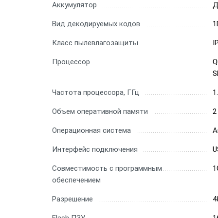
Аккумулятор
Д
Вид декодируемых кодов
1
Класс пылевлагозащиты
I
Процессор
Q
S
Частота процессора, ГГц
1
Объем оперативной памяти
2
Операционная система
A
Интерфейс подключения
U
Совместимость с программным
1
обеспечением
Разрешение
4