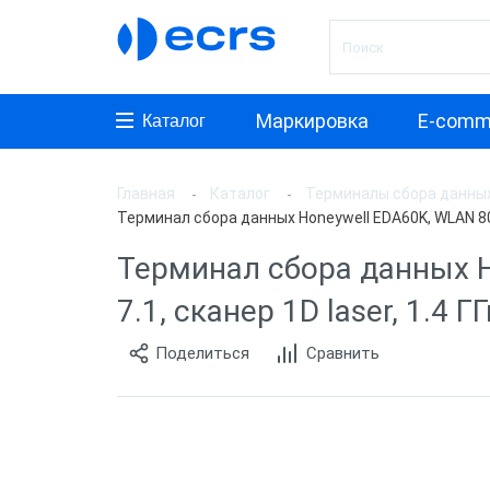
Маркировка
E-comm
Каталог
Главная
Каталог
Терминалы сбора данны
Произ
Терминал сбора данных Honeywell EDA60K, WLAN 802.1
АТОЛ
Терминал сбора данных Ho
Mobile
7.1, сканер 1D laser, 1.4
Honeyw
Поделиться
Сравнить
MERTE
Urovo
Назна