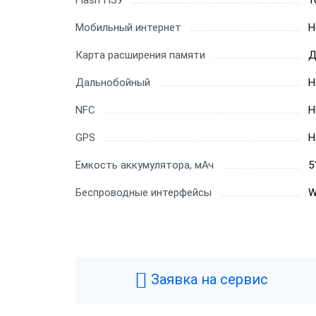
Flash ПЗУ
1
Мобильный интернет
Н
Карта расширения памяти
Д
Дальнобойный
Н
NFC
Н
GPS
Н
Емкость аккумулятора, мАч
5
Беспроводные интерфейсы
W
Заявка на сервис