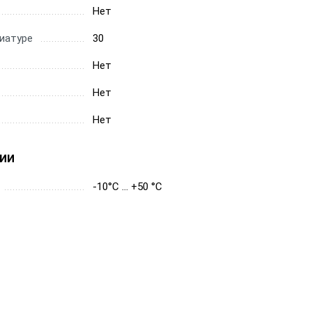
Нет
иатуре
30
Нет
Нет
Нет
ии
-10°C ... +50 °C