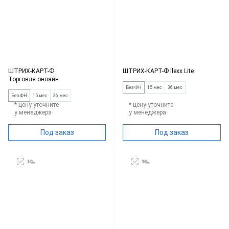
ШТРИХ-КАРТ-Ф
ШТРИХ-КАРТ-Ф Ilexx Lite
Торговля.онлайн
Без ФН
15 мес
36 мес
Без ФН
15 мес
36 мес
* цену уточните
* цену уточните
у менеджера
у менеджера
Под заказ
Под заказ