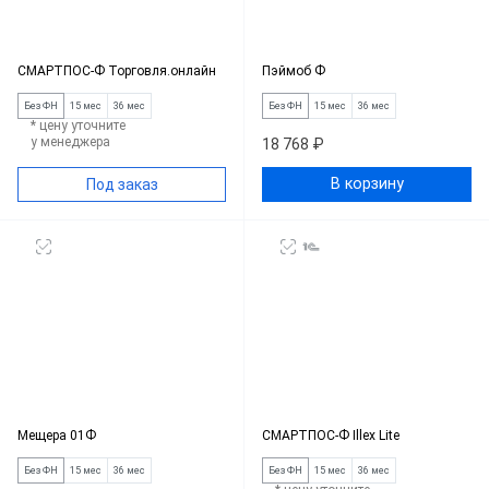
СМАРТПОС-Ф Торговля.онлайн
Пэймоб Ф
Без ФН
15 мес
36 мес
Без ФН
15 мес
36 мес
* цену уточните
у менеджера
18 768 ₽
В корзину
Под заказ
Мещера 01Ф
СМАРТПОС-Ф Illex Lite
Без ФН
15 мес
36 мес
Без ФН
15 мес
36 мес