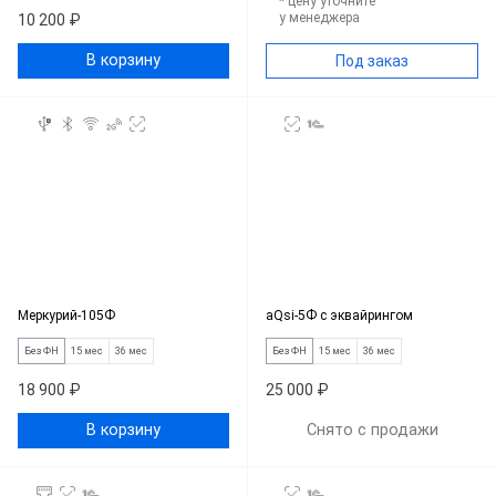
* цену уточните
у менеджера
10 200 ₽
В корзину
Под заказ
Меркурий-105Ф
aQsi-5Ф с эквайрингом
Без ФН
15 мес
36 мес
Без ФН
15 мес
36 мес
18 900 ₽
25 000 ₽
В корзину
Снято с продажи