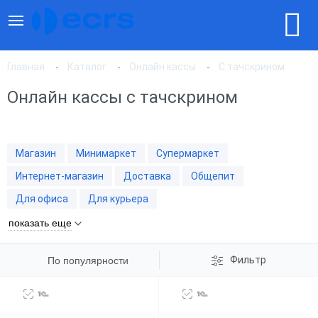
Главная
Каталог
Онлайн кассы
С тачскрином
Онлайн кассы с тачскрином
По популярности
Магазин
Минимаркет
Супермаркет
По цене, по возрастанию
Интернет-магазин
Доставка
Общепит
Для офиса
Для курьера
По цене, по убыванию
показать еще
Фильтр
По популярности