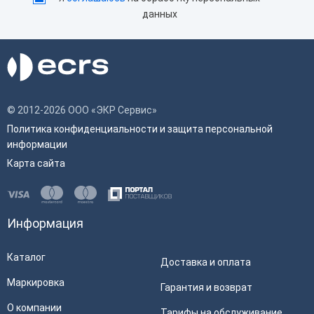
Мобильный интернет
LTE
данных
Встроенный сканер
Да
штрихкода
Емкость аккумулятора, мАч
2600
Наличие wi-fi
Да
© 2012-2026 ООО «ЭКР Сервис»
Физические
Политика конфиденциальности и защита персональной
информации
Цвет
Синий
Карта сайта
Масса
0.5 кг
Ширина
80 мм
Информация
Высота
56 мм
Длина
210 мм
Каталог
Доставка и оплата
Характеристики принтера
Маркировка
Гарантия и возврат
О компании
Тарифы на обслуживание
Скорость печати
90 мм/сек