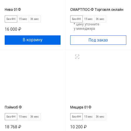
Нева 01Ф
СМАРТПОС-Ф Торговля.онлайн
Без ФН
15 мес
36 мес
Без ФН
15 мес
36 мес
* цену уточните
у менеджера
16 000 ₽
В корзину
Под заказ
Пэймоб Ф
Мещера 01Ф
Без ФН
15 мес
36 мес
Без ФН
15 мес
36 мес
18 768 ₽
10 200 ₽