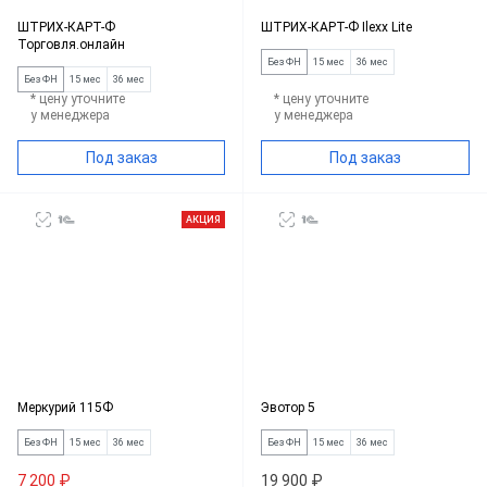
ШТРИХ-КАРТ-Ф
ШТРИХ-КАРТ-Ф Ilexx Lite
Торговля.онлайн
Без ФН
15 мес
36 мес
Без ФН
15 мес
36 мес
* цену уточните
* цену уточните
у менеджера
у менеджера
Под заказ
Под заказ
АКЦИЯ
Меркурий 115Ф
Эвотор 5
Без ФН
15 мес
36 мес
Без ФН
15 мес
36 мес
7 200 ₽
19 900 ₽