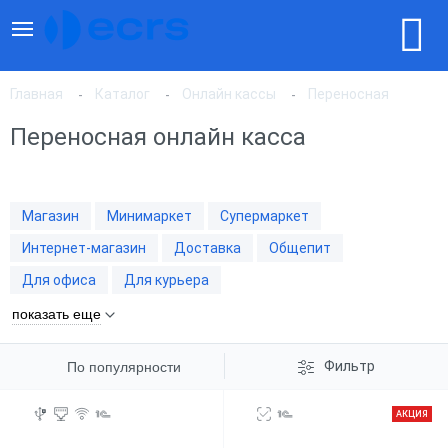
Главная
Каталог
Онлайн кассы
Переносная
Переносная онлайн касса
По популярности
Магазин
Минимаркет
Супермаркет
По цене, по возрастанию
Интернет-магазин
Доставка
Общепит
Для офиса
Для курьера
По цене, по убыванию
показать еще
Фильтр
По популярности
АКЦИЯ