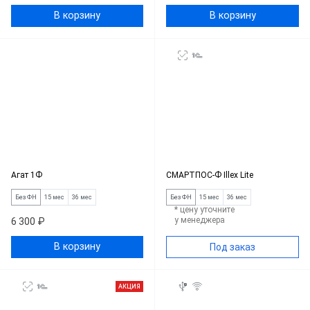
В корзину
В корзину
Агат 1Ф
СМАРТПОС-Ф Illex Lite
Без ФН
15 мес
36 мес
Без ФН
15 мес
36 мес
* цену уточните
у менеджера
6 300 ₽
В корзину
Под заказ
АКЦИЯ