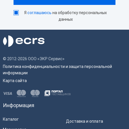
Физические
Я
соглашаюсь
на обработку персональных
Цвет
Черный
данных
Дисплей
Жидкокристаллический
Характеристики принтера
Скорость печати
50 мм/сек
© 2012-2026 ООО «ЭКР Сервис»
Автоотрез
Нет
Политика конфиденциальности и защита персональной
Ширина чековой ленты
58 мм
информации
Способ печати
Термопечать
Карта сайта
Информация
Каталог
Доставка и оплата