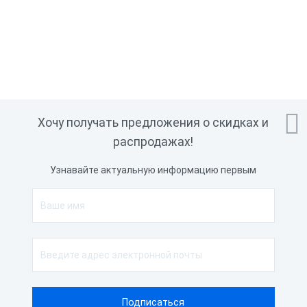
Подключение весов
Нет
Встроенный эквайринг
Нет
Обмен с 1С
Нет
Доступ к Google Play
Нет
Интерфейс подключения
USB, Ethernet, WiFi
Совместимость с
1С

Хочу получать предложения о скидках и
программным обеспечением
распродажах!
Порты
1 × USB 3.0
Узнавайте актуальную информацию первым
Сетевая карта
1 × Ethernet 10/100 Мбит/с Wi-Fi
Канал передачи данных в
GSM, WiFi, Ethernet
ОФД
Разрядность драйвера
32 бита, 64 бита
Мобильный интернет
2G
Емкость аккумулятора, мАч
2880