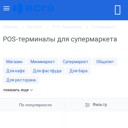
Главная
Каталог
POS терминалы
Супермаркет
POS-терминалы для супермаркета
По популярности
Магазин
Минимаркет
Супермаркет
Общепит
По цене, по возрастанию
Для кафе
Для фастфуда
Для бара
Для ресторана
По цене, по убыванию
показать еще
Фильтр
По популярности