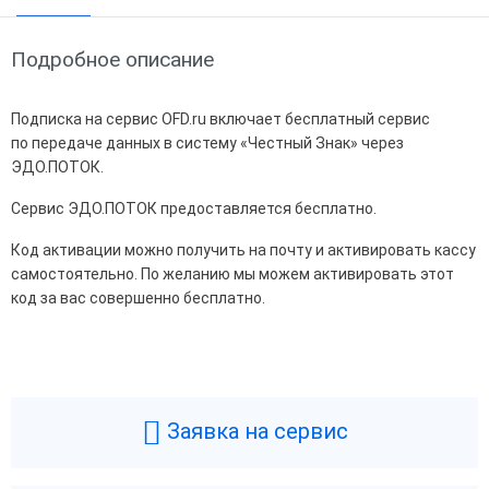
Подробное описание
Подписка на сервис OFD.ru включает бесплатный сервис
по передаче данных в систему «Честный Знак» через
ЭДО.ПОТОК.
Сервис ЭДО.ПОТОК предоставляется бесплатно.
Код активации можно получить на почту и активировать кассу
самостоятельно. По желанию мы можем активировать этот
код за вас совершенно бесплатно.
Общие
Производитель
OFD.ru
Срок действия кода
15
Заявка на сервис
Маркировка включена в
С марк.
стоимость