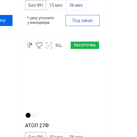
Без ФН
15 мес
36 мес
* цену уточните
ину
Под заказ
у менеджера
РАССРОЧКА
АТОЛ 27Ф
Без ФН
15 мес
36 мес