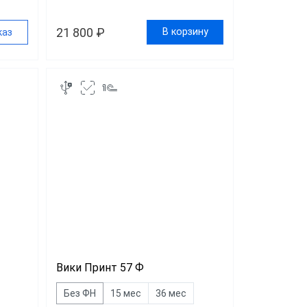
21 800 ₽
В корзину
каз
Вики Принт 57 Ф
Без ФН
15 мес
36 мес