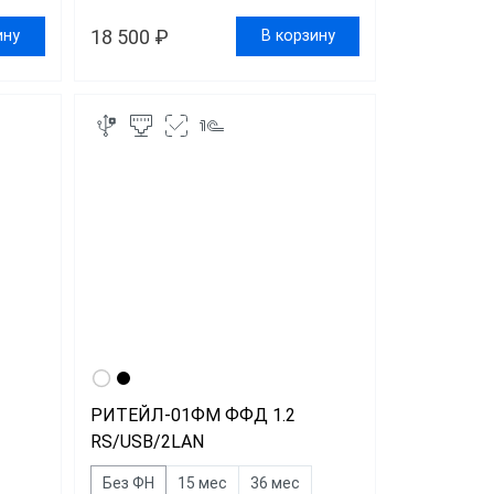
18 500 ₽
ину
В корзину
РИТЕЙЛ-01ФМ ФФД 1.2
RS/USB/2LAN
Без ФН
15 мес
36 мес