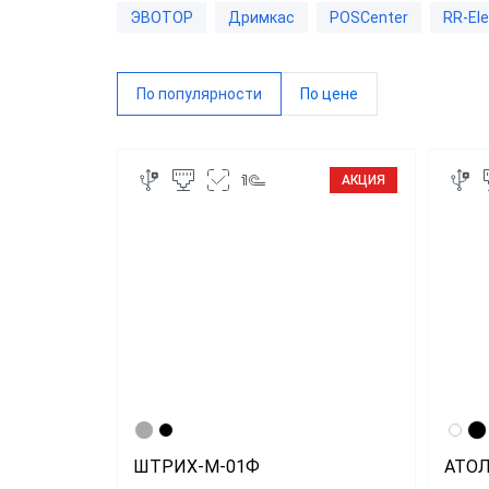
ЭВОТОР
Дримкас
POSCenter
RR-Ele
RR-Ele
ИнитП
По популярности
По цене
Пирит
ПРИМ
АКЦИЯ
Виды 
Магаз
Миним
Супер
Интер
Доста
ШТРИХ-М-01Ф
АТОЛ
Общеп