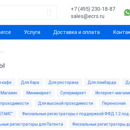
+7 (495) 230-18-87
sales@ecrs.ru
erce
Услуги
Доставка и оплата
Конта
ры
водитель
Назначение
Свойство
ры
Для курьера
Маленькая
Х-М
Для офиса
Для небольш
 кафе
Для бара
Для ресторана
Для ломбарда
Дл
проходимост
екс
Для ИП
Магазин
Минимаркет
Супермаркет
Интернет-магази
Для средней
ОР
Для кафе
проходимост
 проходимости
Для высокой проходимости
Переносная
ас
Для бара
ЕГАИС"
Фискальные регистраторы с поддержкой ФФД 1.2 под
Для высокой
проходимост
nter
Для ресторана
ьные регистраторы для Патента
Фискальные регистраторы д