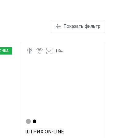
ром
ШТРИХ-М-01Ф
Показать фильтр
ает чеки
"Честный
ОЧКА
"ЕГАИС"
АТОЛ FPrint-
22ПТК
ШТРИХ ON-LINE