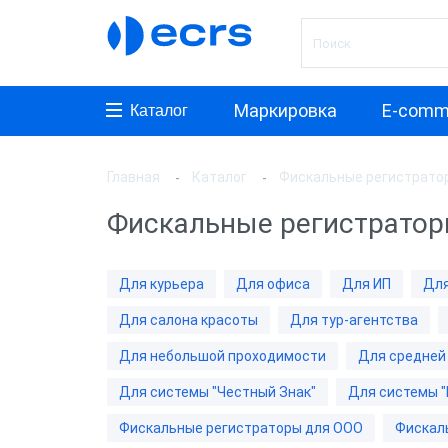
Маркировка
E-comm
Каталог
Главная
Каталог
Фискальные регистрато
Произ
Фискальные регистрато
АТОЛ
ШТРИ
Для курьера
Для офиса
Для ИП
Для
Инкот
Для салона красоты
Для тур-агентства
ЭВОТ
Для небольшой проходимости
Для средней
Дримк
Для системы "Честный Знак"
Для системы "
POSCe
Фискальные регистраторы для ООО
Фискал