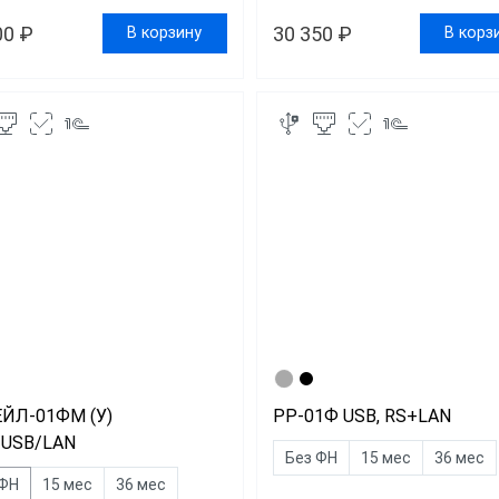
00 ₽
30 350 ₽
В корзину
В корз
ЙЛ-01ФМ (У)
РР-01Ф USB, RS+LAN
USB/LAN
Без ФН
15 мес
36 мес
 ФН
15 мес
36 мес