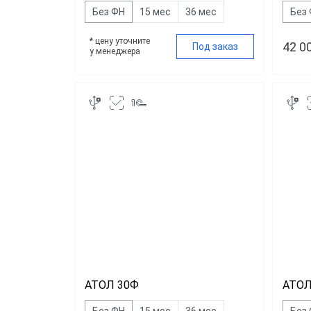
Без ФН
15 мес
36 мес
Без
* цену уточните
42 0
Под заказ
у менеджера
АТОЛ 30Ф
АТОЛ
Без ФН
15 мес
36 мес
Без