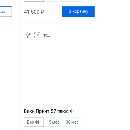
41 500 ₽
В корзину
каз
Вики Принт 57 плюс Ф
Без ФН
15 мес
36 мес