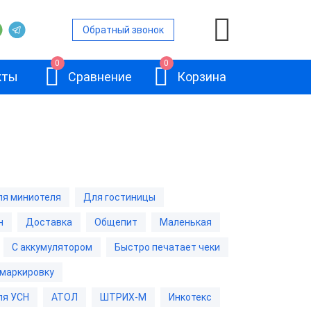
Обратный звонок
0
0
кты
Сравнение
Корзина
ой
я миниотеля
Для гостиницы
и
н
Доставка
Общепит
Маленькая
АТОЛ 11Ф
и
С аккумулятором
Быстро печатает чеки
 маркировку
и
ля УСН
АТОЛ
ШТРИХ-М
Инкотекс