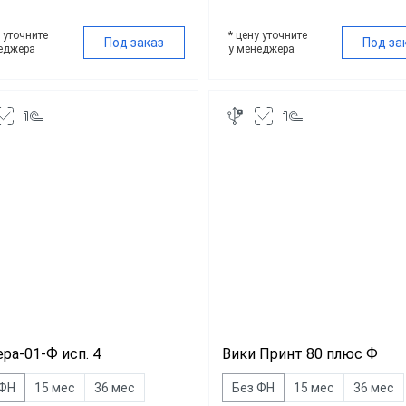
у уточните
* цену уточните
Под заказ
Под за
еджера
у менеджера
ра-01-Ф исп. 4
Вики Принт 80 плюс Ф
 ФН
15 мес
36 мес
Без ФН
15 мес
36 мес