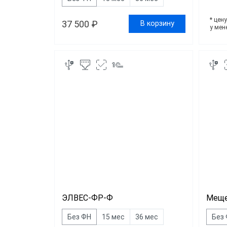
* цен
37 500 ₽
В корзину
у мен
ЭЛВЕС-ФР-Ф
Меще
Без ФН
15 мес
36 мес
Без