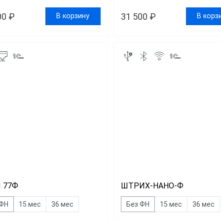
00 ₽
31 500 ₽
В корзину
В корз
 77Ф
ШТРИХ-НАНО-Ф
 ФН
15 мес
36 мес
Без ФН
15 мес
36 мес