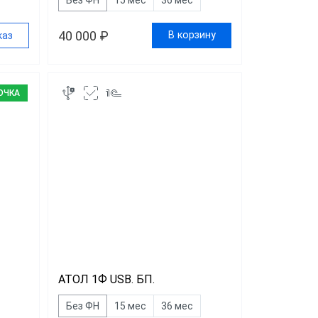
40 000 ₽
В корзину
каз
ОЧКА
АТОЛ 1Ф USB. БП.
Без ФН
15 мес
36 мес