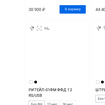
30 900 ₽
44 4
В корзину
РИТЕЙЛ-01ФМ ФФД 1.2
ШТРИ
RS/USB
Без
Без ФН
15 мес
36 мес