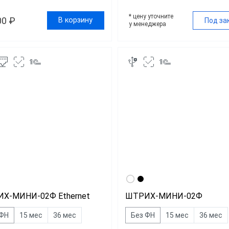
* цену уточните
00 ₽
В корзину
Под за
у менеджера
Х-МИНИ-02Ф Ethernet
ШТРИХ-МИНИ-02Ф
 ФН
15 мес
36 мес
Без ФН
15 мес
36 мес