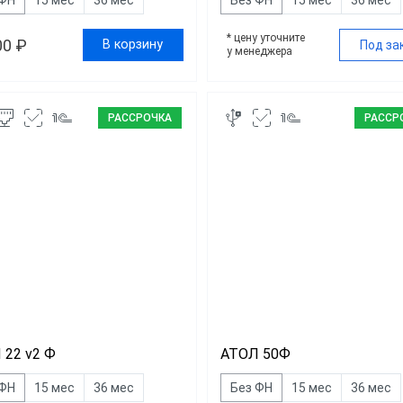
* цену уточните
00 ₽
В корзину
Под за
у менеджера
РАССРОЧКА
РАССР
 22 v2 Ф
АТОЛ 50Ф
 ФН
15 мес
36 мес
Без ФН
15 мес
36 мес