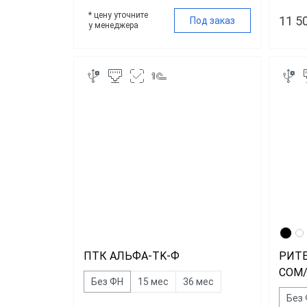
* цену уточните
11 5
Под заказ
у менеджера
ПТК АЛЬФА-TK-Ф
РИТЕ
COM/
Без ФН
15 мес
36 мес
Без