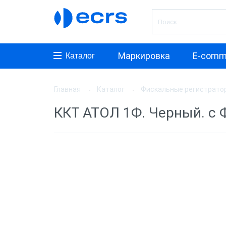
Маркировка
E-comm
Каталог
Главная
Каталог
Фискальные регистрато
Произ
ККТ АТОЛ 1Ф. Черный. c Ф
АТОЛ
ШТРИ
Инкот
ЭВОТ
Дримк
POSCe