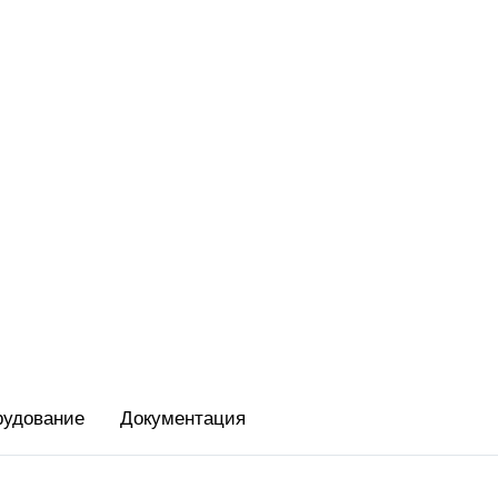
Переносная
ctro
Для ломбарда
С аккумулято
ро
Для миниотеля
Быстро печат
Для гостиницы
Для системы 
Для салона красоты
Знак"
Для тур-агентства
бизнеса
Для системы 
Для ООО
ин
ФР с ФФД 1.2
Для Патента
аркет
Для УСН
маркет
нет-магазин
рудование
Документация
вка
ит