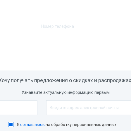
Характеристики при
Оставьте телефон и мы перезвоним.
Скорость печати
ет
Автоотрез
ет
Ширина чековой ленты
icro-USB
Способ печати
а
SB
Хочу получать предложения о скидках и распродажах
С, Мой Склад, iiKo, Poster,
keeper, Frontol, Торговля
Узнавайте актуальную информацию первым
нлайн, Контур Маркет,
трих-М Кассир, Bnovo PMS,
ravelline, Yclients, iDent,
БИС
Я
соглашаюсь
на обработку персональных данных
SB