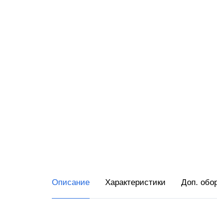
RR-Ele
ИнитП
Пирит
ПРИМ
Виды 
Магаз
Миним
Супер
Интер
Описание
Характеристики
Доп. обо
Доста
Общеп