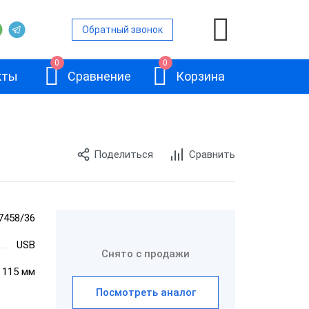
Обратный звонок
0
0
кты
Сравнение
Корзина
Поделиться
Сравнить
ой
и
7458/36
АТОЛ 11Ф
USB
и
Снято с продажи
× 115 мм
и
Посмотреть аналог