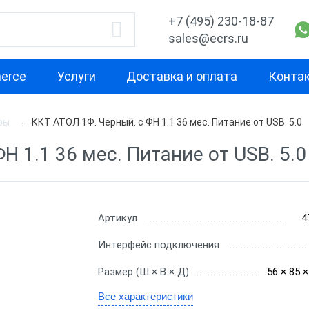
+7 (495) 230-18-87
sales@ecrs.ru
erce
Услуги
Доставка и оплата
Конта
ры
ККТ АТОЛ 1Ф. Черный. c ФН 1.1 36 мес. Питание от USB. 5.0
водитель
Назначение
Свойство
Н 1.1 36 мес. Питание от USB. 5.0
Для курьера
Маленькая
Х-М
Для офиса
Для небольш
проходимост
екс
Для ИП
Артикул
4
Для средней
ОР
Для кафе
Интерфейс подключения
проходимост
ас
Для бара
Размер (Ш × В × Д)
56 × 85 
Для высокой
проходимост
nter
Для ресторана
Все характеристики