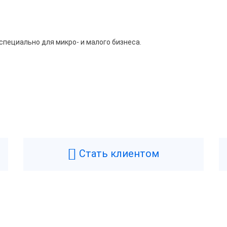
пециально для микро- и малого бизнеса.
Физические
ТОЛ
Цвет
искальный регистратор
Масса
Стать клиентом
6 месяцев
Ширина
 год
Высота
итай
Длина
Возникли вопросы? Мы поможем!
Н-1.1