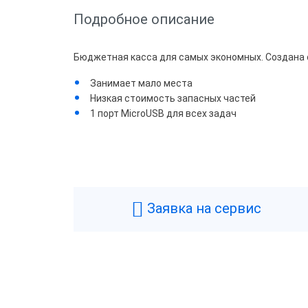
Подробное описание
Бюджетная касса для самых экономных. Создана с
Занимает мало места
Низкая стоимость запасных частей
1 порт MicroUSB для всех задач
Общие
Производитель
А
Типы касс
Ф
Паспорт
Заявка на сервис
Фискальный накопитель
3
Гарантия
1
Страна производства
К
Модель фискального накопителя
Ф