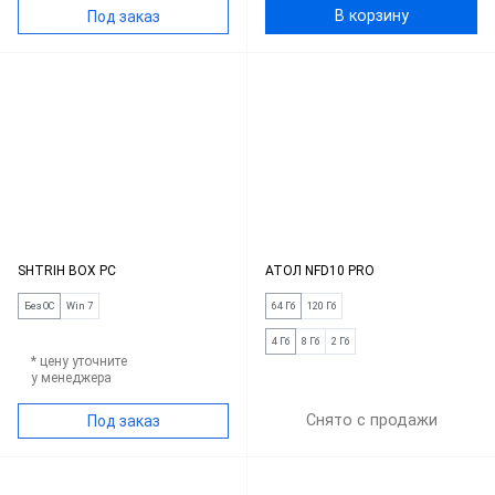
В корзину
Под заказ
SHTRIH BOX PC
АТОЛ NFD10 PRO
Без ОС
Win 7
64 Гб
120 Гб
4 Гб
8 Гб
2 Гб
* цену уточните
у менеджера
Снято с продажи
Под заказ