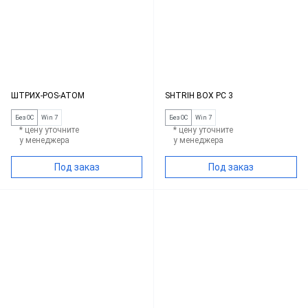
ШТРИХ-POS-ATOM
SHTRIH BOX PC 3
Без ОС
Win 7
Без ОС
Win 7
* цену уточните
* цену уточните
у менеджера
у менеджера
Под заказ
Под заказ