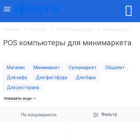
Главная
Каталог
POS компьютеры
Минимаркет
POS компьютеры для минимаркета
По популярности
Магазин
Минимаркет
Супермаркет
Общепит
По цене, по возрастанию
Для кафе
Для фастфуда
Для бара
Для ресторана
По цене, по убыванию
показать еще
Фильтр
По популярности