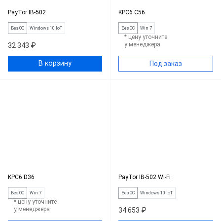
PayTor IB-502
KPC6 C56
Без ОС
Windows 10 IoT
Без ОС
Win 7
* цену уточните
у менеджера
32 343 ₽
В корзину
Под заказ
KPC6 D36
PayTor IB-502 Wi-Fi
Без ОС
Win 7
Без ОС
Windows 10 IoT
* цену уточните
у менеджера
34 653 ₽