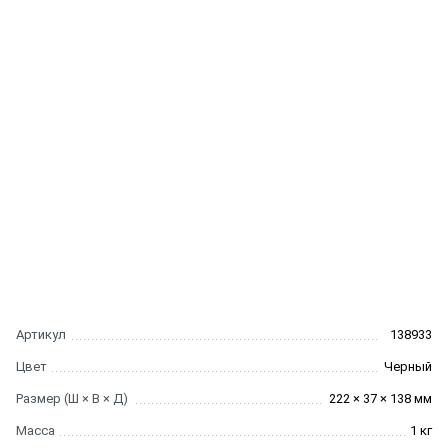
Артикул
138933
Цвет
Черный
Размер (Ш × В × Д)
222 × 37 × 138 мм
Масса
1 кг