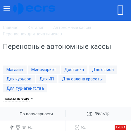
Главная
Каталог
Автономные кассы
Переносная для печати чеков
Переносные автономные кассы
По популярности
По цене, по возрастанию
Магазин
Минимаркет
Доставка
Для офиса
Для курьера
Для ИП
Для салона красоты
По цене, по убыванию
Для тур-агентства
показать еще
Фильтр
По популярности
АКЦИЯ