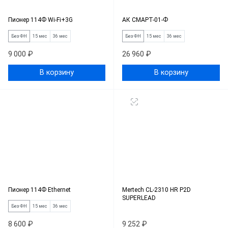
Пионер 114Ф Wi-Fi+3G
АК СМАРТ-01-Ф
Без ФН
15 мес
36 мес
Без ФН
15 мес
36 мес
9 000 ₽
26 960 ₽
В корзину
В корзину
Пионер 114Ф Ethernet
Mertech CL-2310 HR P2D
SUPERLEAD
Без ФН
15 мес
36 мес
8 600 ₽
9 252 ₽