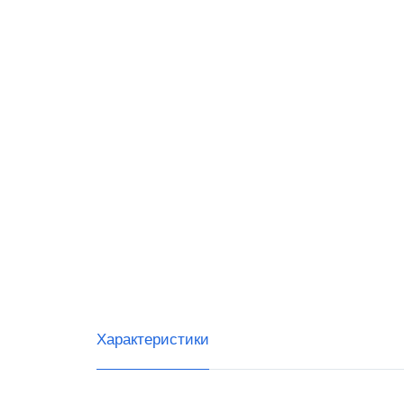
Магаз
Миним
Доста
Характеристики