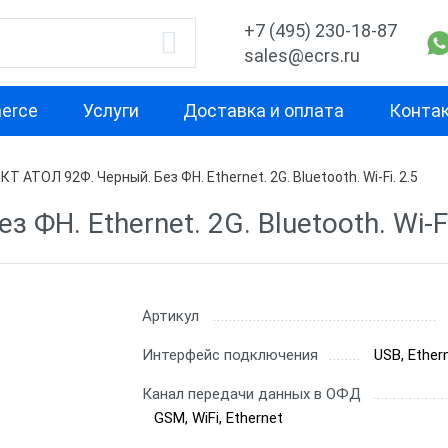
+7 (495) 230-18-87
sales@ecrs.ru
erce
Услуги
Доставка и оплата
Конта
КТ АТОЛ 92Ф. Черный. Без ФН. Ethernet. 2G. Bluetooth. Wi-Fi. 2.5
водитель
Назначение
Свойство
ФН. Ethernet. 2G. Bluetooth. Wi-Fi
echnology
Для офиса
Маленькая
Для курьера
Для небольш
проходимост
Х-М
Для ИП
Артикул
Для средней
рий
Для салона красоты
Интерфейс подключения
USB, Ethern
проходимост
ас
Для тур-агентства
Канал передачи данных в ОФД
Переносная д
GSM, WiFi, Ethernet
чеков
Для ООО
бизнеса