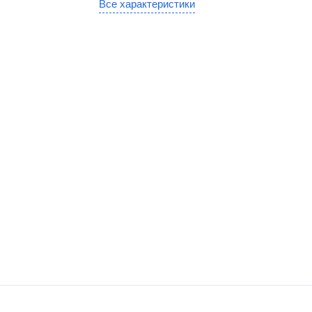
Все характеристики
С аккумулято
Для Патента
ин
С удаленным
Для УСН
аркет
управлением
вка
Для системы 
Знак"
Для системы 