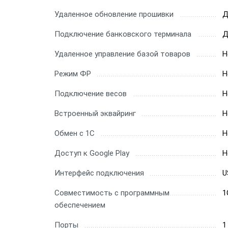
Удаленное обновление прошивки
Д
Подключение банковского терминала
Д
Удаленное управление базой товаров
Н
Режим ФР
Н
Подключение весов
Н
Встроенный эквайринг
Н
Обмен с 1С
Н
Доступ к Google Play
Н
Интерфейс подключения
U
Совместимость с программным
1
обеспечением
Порты
1