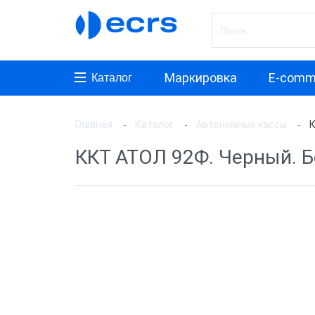
Маркировка
E-comm
Каталог
Главная
Каталог
Автономные кассы
К
Произ
ККТ АТОЛ 92Ф. Черный. Без 
WAB-T
АТОЛ
ШТРИ
Мерку
Дримк
Виды 