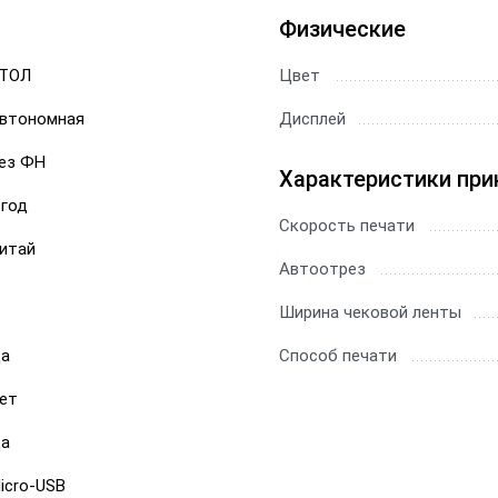
Физические
ТОЛ
Цвет
втономная
Дисплей
ез ФН
Характеристики при
 год
Скорость печати
итай
Автоотрез
Ширина чековой ленты
а
Способ печати
ет
а
icro-USB