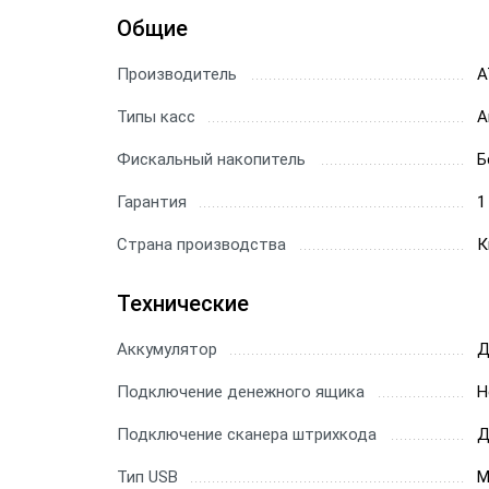
Общие
Производитель
А
Типы касс
А
Фискальный накопитель
Б
Гарантия
1
Страна производства
К
Технические
Аккумулятор
Д
Подключение денежного ящика
Н
Подключение сканера штрихкода
Д
Тип USB
M