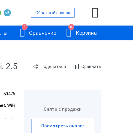
Обратный звонок
0
0
кты
Сравнение
Корзина
. 2.5
Поделиться
Сравнить
ой
и
50476
Меркурий
et, WiFi
и
185Ф
Снято с продажи
ля печати
Посмотреть аналог