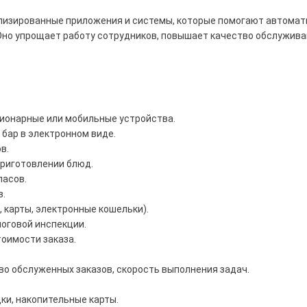
лизированные приложения и системы, которые помогают автомат
Оно упрощает работу сотрудников, повышает качество обслужива
Дешевле 4 400 ₽
0 ₽ — 10 000 ₽
ше 15 900 ₽
ционарные или мобильные устройства.
 бар в электронном виде.
в.
д
приготовлении блюд.
пасов.
АТОЛ
СКБ Контур
в.
 карты, электронные кошельки).
логовой инспекции.
естимо с кассами
тоимости заказа.
о обслуженных заказов, скорость выполнения задач.
Сбросить
ки, накопительные карты.