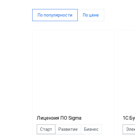
1С:Бух
По популярности
По цене
предп
Конту
Лицензия ПО Sigma
1С:Б
Старт
Развитие
Бизнес
Эле