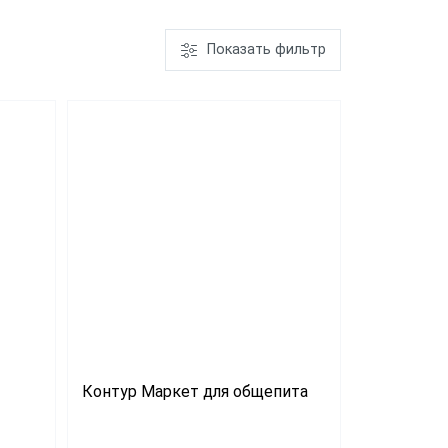
рих-М
Показать фильтр
фт
1С:Розница 8.
Базовая
версия
Лицензия ПО
Sigma
Контур Маркет для общепита