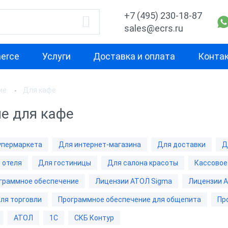
+7 (495) 230-18-87
sales@ecrs.ru
erce
Услуги
Доставка и оплата
Конта
ие
Для кафе
водитель
Назначение
По классу
е для кафе
Для магазина
Кассовое ПО F
Для мини-маркета
Товароучетно
упермаркета
Для интернет-магазина
Для доставки
Д
Office
онтур
Для супермаркета
 отеля
Для гостиницы
Для салона красоты
Кассовое 
Облачное про
Для интернет-магазина
обеспечение
граммное обеспечение
Лицензии АТОЛ Sigma
Лицензии 
рамма
Для доставки
ля торговли
Программное обеспечение для общепита
Пр
Лицензии АТО
Для кафе
АТОЛ
1C
СКБ Контур
Лицензии АТО
ница