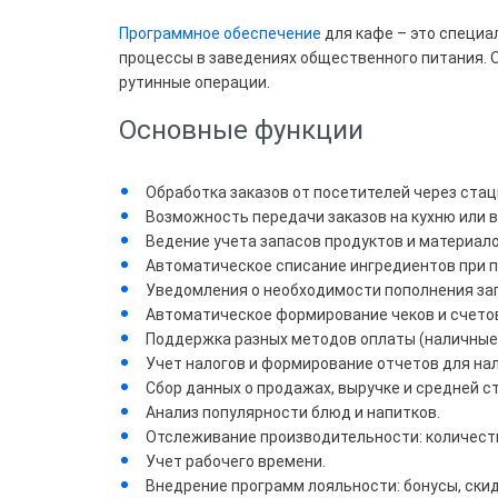
Цена
Программное обеспечение
для кафе – это специа
процессы в заведениях общественного питания. 
Все
рутинные операции.
5 90
Основные функции
Свы
Обработка заказов от посетителей через ста
Возможность передачи заказов на кухню или в
Ведение учета запасов продуктов и материало
Брен
Автоматическое списание ингредиентов при 
Уведомления о необходимости пополнения за
1С
Автоматическое формирование чеков и счето
Поддержка разных методов оплаты (наличные,
Учет налогов и формирование отчетов для на
Совм
Сбор данных о продажах, выручке и средней с
Анализ популярности блюд и напитков.
Отслеживание производительности: количеств
Учет рабочего времени.
Внедрение программ лояльности: бонусы, скид