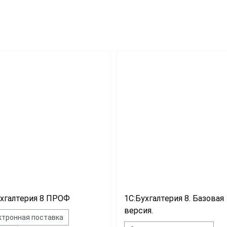
Для фастфуда
Лицензии Шт
латерия
риятия
Для бара
Кассовый со
р Маркет
Для ресторана
Для ломбарда
Для мини отеля
Для гостиницы
Для салона красоты
Для торговли
Для общепита
ухгалтерия 8 ПРОФ
1С:Бухгалтерия 8. Базовая
версия.
ктронная поставка