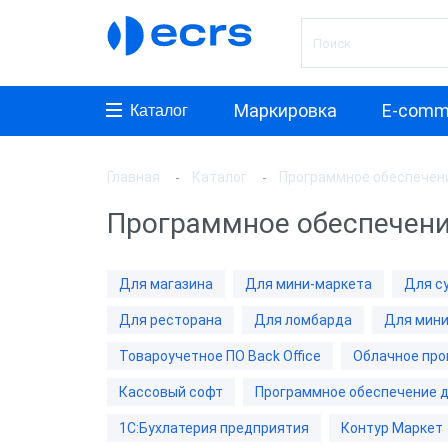
Маркировка
E-comm
Каталог
Главная
Каталог
Программное обеспечен
Произ
Программное обеспечени
АТОЛ
1C
Для магазина
Для мини-маркета
Для с
СКБ К
Для ресторана
Для ломбарда
Для мини
Товароучетное ПО Back Office
Облачное про
Прог
Кассовый софт
Программное обеспечение д
Frontol
1С:Бухлатерия предприятия
Контур Маркет
1С:Роз