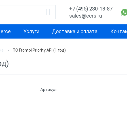
+7 (495) 230-18-87
sales@ecrs.ru
erce
Услуги
Доставка и оплата
Конта
ие
ПО Frontol Priority API (1 год)
водитель
Назначение
По классу
од)
Для магазина
Кассовое ПО F
Для мини-маркета
Товароучетно
Office
онтур
Для супермаркета
Артикул
Облачное про
Для интернет-магазина
обеспечение
рамма
Для доставки
Лицензии АТО
Для кафе
Лицензии АТО
ница