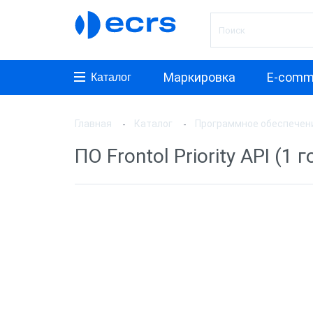
Маркировка
E-comm
Каталог
Главная
Каталог
Программное обеспечен
Произ
ПО Frontol Priority API (1 г
АТОЛ
1C
СКБ К
Прог
Frontol
1С:Роз