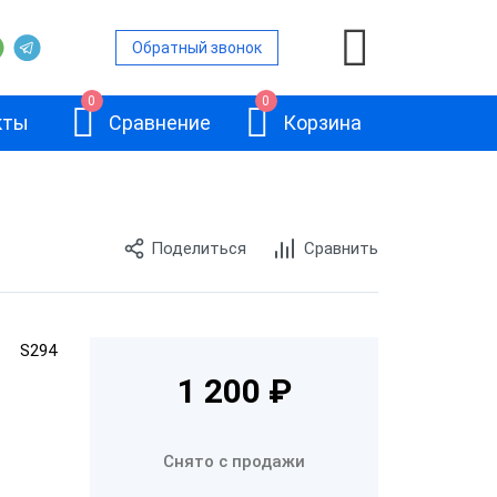
Обратный звонок
0
0
кты
Сравнение
Корзина
Поделиться
Сравнить
ront Office
е ПО Back
S294
граммное
Frontol 6
1 200 ₽
Л Sigma
Снято с продажи
Л Connect