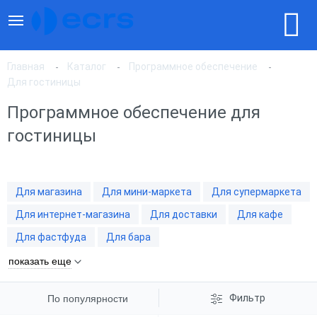
Главная
Каталог
Программное обеспечение
Для гостиницы
Программное обеспечение для
По популярности
гостиницы
По цене, по возрастанию
Для магазина
Для мини-маркета
Для супермаркета
По цене, по убыванию
Для интернет-магазина
Для доставки
Для кафе
Для фастфуда
Для бара
показать еще
Фильтр
По популярности