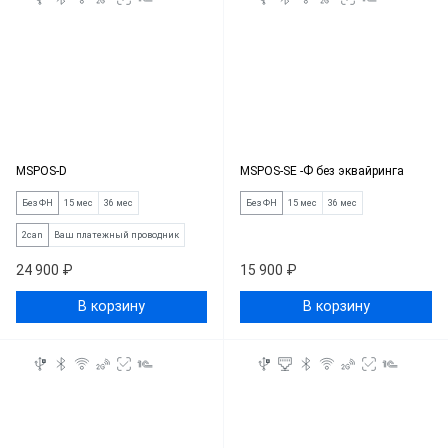
MSPOS-D
MSPOS-SE -Ф без эквайринга
Без ФН
15 мес
36 мес
Без ФН
15 мес
36 мес
2can
Ваш платежный проводник
24 900 ₽
15 900 ₽
В корзину
В корзину