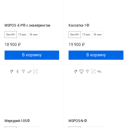
MSPOS -Е-РФ с эквайрингом
Кассатка 1Ф
Без ФН
15 мес
36 мес
Без ФН
15 мес
36 мес
18 900 ₽
19 900 ₽
В корзину
В корзину
Меркурий-105Ф
MSPOS-N-Ф