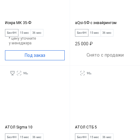
Искра МК 35-Ф
aQsi-5Ф с эквайрингом
Без ФН
15 мес
36 мес
Без ФН
15 мес
36 мес
* цену уточните
у менеджера
25 000 ₽
Снято с продажи
Под заказ
АТОЛ Sigma 10
АТОЛ СТБ 5
Без ФН
15 мес
36 мес
Без ФН
15 мес
36 мес