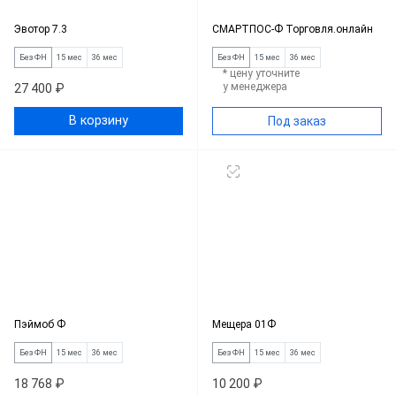
Эвотор 7.3
СМАРТПОС-Ф Торговля.онлайн
Без ФН
15 мес
36 мес
Без ФН
15 мес
36 мес
* цену уточните
у менеджера
27 400 ₽
В корзину
Под заказ
Пэймоб Ф
Мещера 01Ф
Без ФН
15 мес
36 мес
Без ФН
15 мес
36 мес
18 768 ₽
10 200 ₽