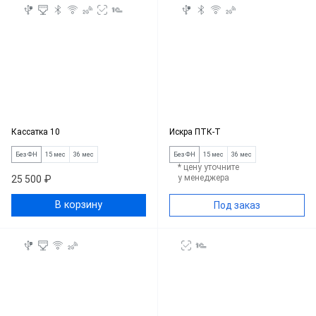
Кассатка 10
Искра ПТК-Т
Без ФН
15 мес
36 мес
Без ФН
15 мес
36 мес
* цену уточните
у менеджера
25 500 ₽
В корзину
Под заказ