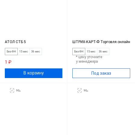
АТОЛ СТБ 5
ШТРИХ-КАРТ-Ф Торговля.онлайн
Без ФН
15 мес
36 мес
Без ФН
15 мес
36 мес
* цену уточните
у менеджера
1 ₽
В корзину
Под заказ