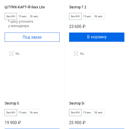
ШТРИХ-КАРТ-Ф Ilexx Lite
Эвотор 7.2
Без ФН
15 мес
36 мес
Без ФН
15 мес
36 мес
* цену уточните
у менеджера
23 600 ₽
В корзину
Под заказ
Эвотор 5
Эвотор 5i
Без ФН
15 мес
36 мес
Без ФН
15 мес
36 мес
19 900 ₽
25 900 ₽