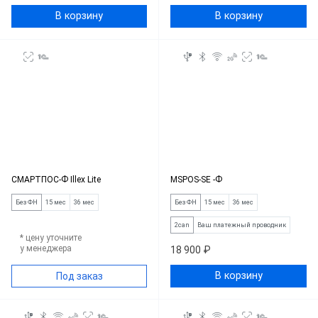
В корзину
В корзину
СМАРТПОС-Ф Illex Lite
MSPOS-SE -Ф
Без ФН
15 мес
36 мес
Без ФН
15 мес
36 мес
2can
Ваш платежный проводник
* цену уточните
у менеджера
18 900 ₽
В корзину
Под заказ