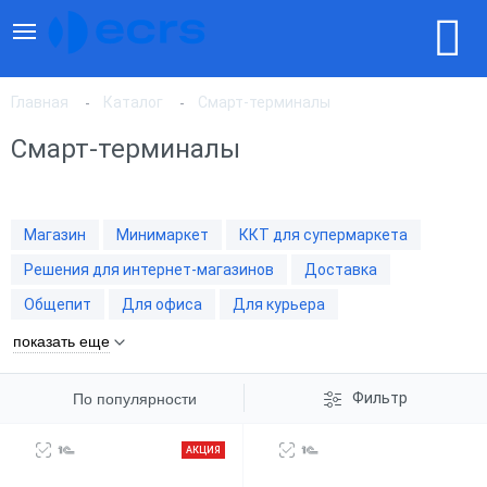
Главная
Каталог
Смарт-терминалы
Смарт-терминалы
По популярности
Магазин
Минимаркет
ККТ для супермаркета
По цене, по возрастанию
Решения для интернет-магазинов
Доставка
Общепит
Для офиса
Для курьера
По цене, по убыванию
показать еще
Фильтр
По популярности
АКЦИЯ