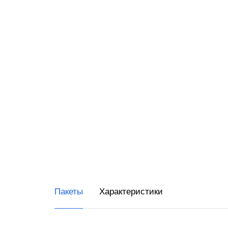
Дримк
MSPO
POSCe
АЗУР
Касса
Виды 
Магаз
Миним
ККТ д
Пакеты
Характеристики
Решени
магаз