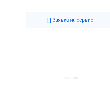
Производитель
P
Типы касс
С
Заявка на сервис
Диагональ экрана
5
Фискальный накопитель
Б
Предустановленное РМК
Н
Гарантия
1
Банк эквайрер
П
Страна производства
К