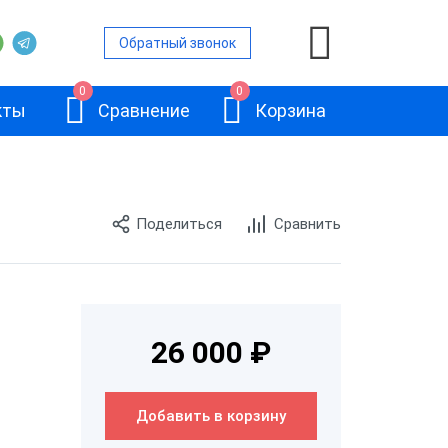
Обратный звонок
0
0
кты
Сравнение
Корзина
Поделиться
Сравнить
ой
и
АТОЛ Sigma 10
26 000 ₽
и
Добавить в корзину
и