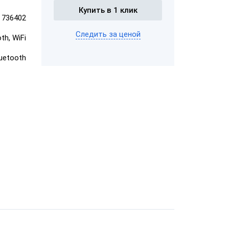
Купить в 1 клик
736402
ром
Следить за ценой
th, WiFi
aQsi-5Ф с
ым
эквайрингом
luetooth
"Честный
"ЕГАИС"
Эвотор 5i