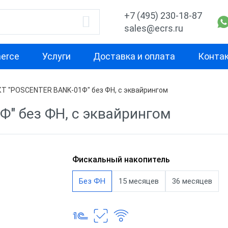
+7 (495) 230-18-87
sales@ecrs.ru
erce
Услуги
Доставка и оплата
Конта
Т "POSCENTER BANK-01Ф" без ФН, с эквайрингом
водитель
Назначение
Свойство
" без ФН, с эквайрингом
Для офиса
Маленькая
Для курьера
Для небольш
проходимост
ОР
Для ИП
Фискальный накопитель
Для средней
а
Для кафе
Без ФН
15 месяцев
36 месяцев
проходимост
b
Для фастфуда
Для высокой
проходимост
рий
Планшеты терминалы