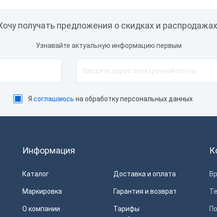
Обмен с 1С
Доступ к Google Play
Хочу получать предложения о скидках и распродажах
Встроенные покупки
Узнавайте актуальную информацию первым
Программное обеспечение
Операционная система
Я
соглашаюсь
на обработку персональных данных
Интерфейс подключения
Совместимость с програм
обеспечением
Информация
К
Сетевая карта
Каталог
Доставка и оплата
Вр
Канал передачи данных в 
Маркировка
Гарантия и возврат
Т
Работа с внешними сервис
О компании
Тарифы
П
Мобильный интернет