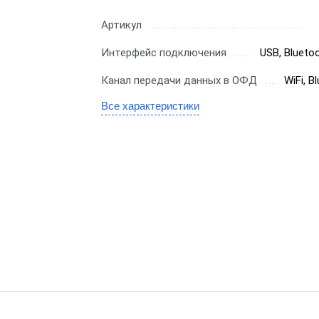
для бара
Переносная
ас
Артикул
Для ресторана
С аккумулято
S
Интерфейс подключения
USB, Bluetoo
Для ломбарда
Со встроенн
nter
Канал передачи данных в ОФД
WiFi, B
эквайрингом
Для салона красоты
Все характеристики
С удаленным
Для тур-агентства
тка
управлением
Для ООО
Для системы 
бизнеса
Для Патента
Знак"
ин
Для УСН
Для системы 
аркет
СТ с ФФД 1.2
ля супермаркета
я для интернет-
инов