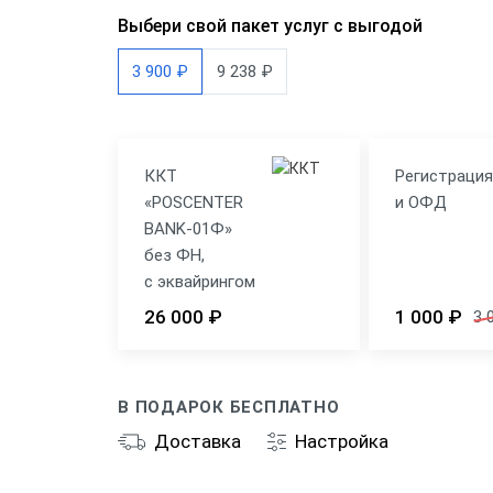
Доста
Выбери свой пакет услуг с выгодой
Общеп
3 900 ₽
9 238 ₽
ККТ
Регистраци
«POSCENTER
и ОФД
BANK-01Ф»
без ФН,
с эквайрингом
26 000 ₽
1 000 ₽
3 
В ПОДАРОК БЕСПЛАТНО
Доставка
Настройка
Общие