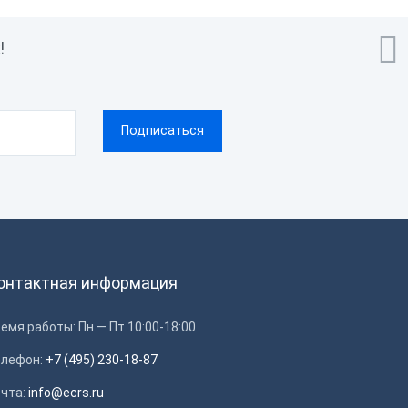
Нет

Да
!
Да
Бесплатное - Встроенные
покупки
Android 7.1
USB, Bluetooth, WiFi
мным
1С
онтактная информация
Wi-Fi
емя работы: Пн — Пт 10:00-18:00
ОФД
WiFi, Bluetooth
елефон:
+7 (495) 230-18-87
ами
Честный Знак, ЕГАИС
очта:
info@ecrs.ru
Нет