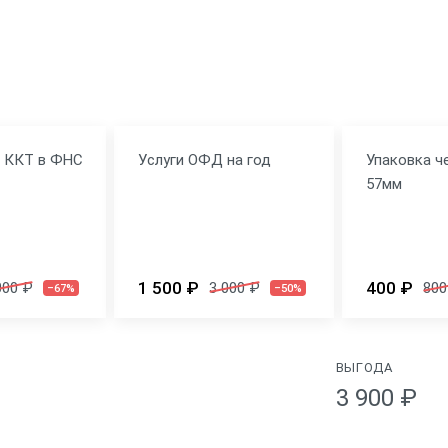
вка
ит
я ККТ в ФНС
Услуги ОФД на год
Упаковка ч
57мм
1 500 ₽
400 ₽
000 ₽
3 000 ₽
800
–67%
–50%
ВЫГОДА
3 900 ₽
Технические