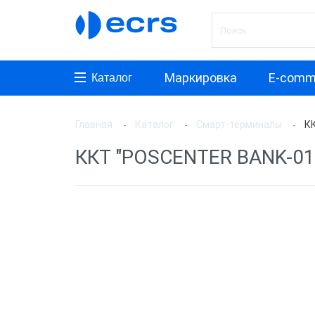
Маркировка
E-comm
Каталог
Главная
Каталог
Смарт-терминалы
КК
Произ
ККТ "POSCENTER BANK-01Ф
АТОЛ
aQsi
ЭВОТ
Мещер
Paymo
Мерку