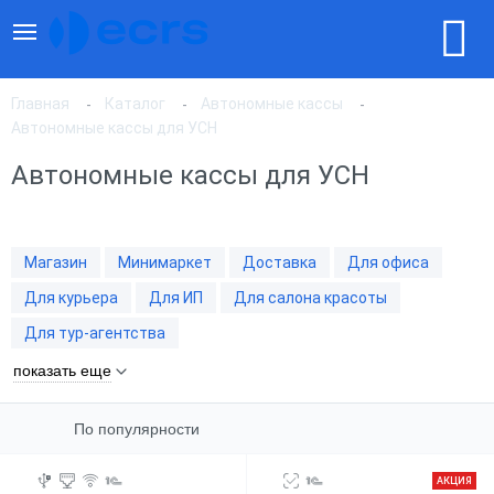
Главная
Каталог
Автономные кассы
Автономные кассы для УСН
Автономные кассы для УСН
По популярности
По цене, по возрастанию
Магазин
Минимаркет
Доставка
Для офиса
Для курьера
Для ИП
Для салона красоты
По цене, по убыванию
Для тур-агентства
показать еще
По популярности
АКЦИЯ