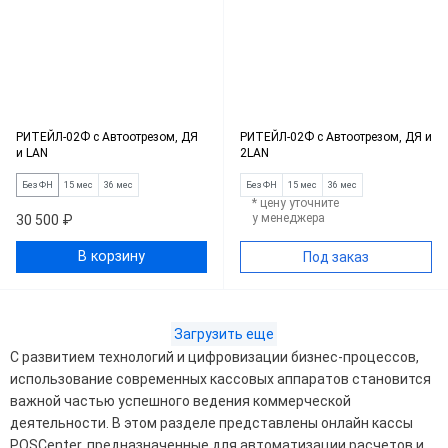
РИТЕЙЛ-02Ф c Автоотрезом, ДЯ
РИТЕЙЛ-02Ф c Автоотрезом, ДЯ и
и LAN
2LAN
Без ФН
15 мес
36 мес
Без ФН
15 мес
36 мес
* цену уточните
у менеджера
30 500 ₽
В корзину
Под заказ
Загрузить еще
С развитием технологий и цифровизации бизнес-процессов,
использование современных кассовых аппаратов становится
важной частью успешного ведения коммерческой
деятельности. В этом разделе представлены онлайн кассы
POSCenter, предназначенные для автоматизации расчетов и