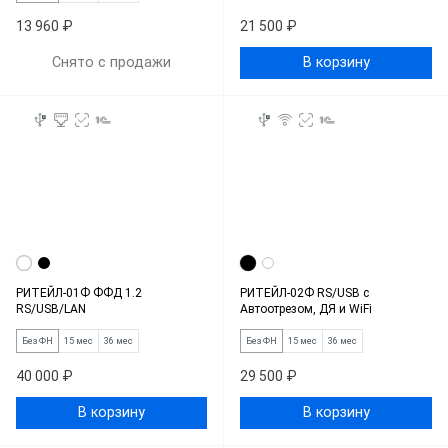
13 960 ₽
21 500 ₽
Снято с продажи
В корзину
РИТЕЙЛ-01Ф ФФД 1.2
РИТЕЙЛ-02Ф RS/USB c
RS/USB/LAN
Автоотрезом, ДЯ и WiFi
Без ФН
15 мес
36 мес
Без ФН
15 мес
36 мес
40 000 ₽
29 500 ₽
В корзину
В корзину