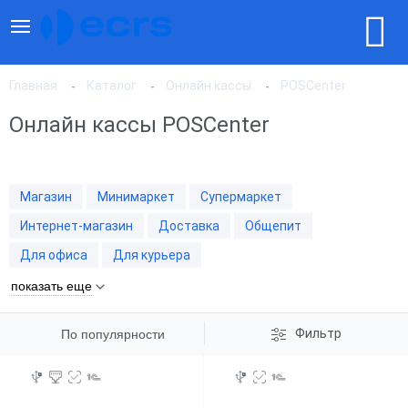
Главная
Каталог
Онлайн кассы
POSCenter
Онлайн кассы POSCenter
По популярности
Магазин
Минимаркет
Супермаркет
По цене, по возрастанию
Интернет-магазин
Доставка
Общепит
Для офиса
Для курьера
По цене, по убыванию
показать еще
Фильтр
По популярности